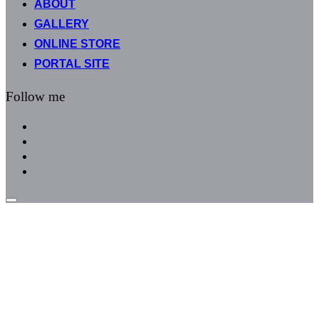
ABOUT
へ
GALLERY
ス
キ
ONLINE STORE
ッ
PORTAL SITE
プ
Follow me
facebook
instagram
instagram
line
サ
イ
ド
バ
ー
と
ナ
ビ
ゲ