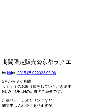
ー
シ
ョ
ン
を
切
り
替
え
る
期間限定販売@京都ラクエ
by
kiri
on
投
2015.05.02
2023.03.06
稿
5月から３か月間
日:
ｋｉｒｉのお取り扱をしていただきます
NEW OPENの店舗のご紹介です。
定番品と、天然石リングなど
期間中も入れ替えありますが、