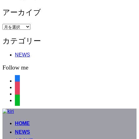
アーカイブ
ア
ー
カテゴリー
カ
イ
ブ
NEWS
Follow me
facebook
instagram
instagram
line
コ
ン
HOME
テ
ン
NEWS
ツ