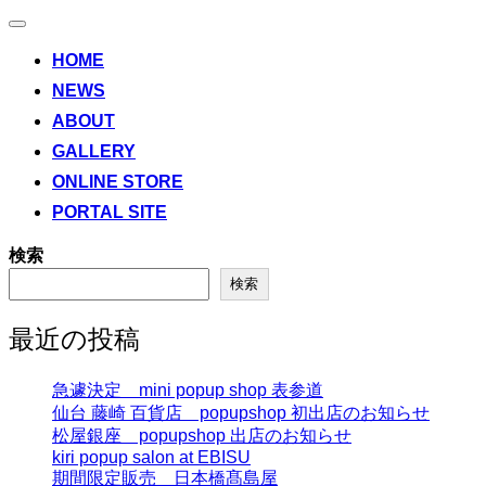
ナ
ビ
HOME
ゲ
NEWS
ー
シ
ABOUT
ョ
ン
GALLERY
切
ONLINE STORE
り
替
PORTAL SITE
え
検索
検索
最近の投稿
急遽決定 mini popup shop 表参道
仙台 藤崎 百貨店 popupshop 初出店のお知らせ
松屋銀座 popupshop 出店のお知らせ
kiri popup salon at EBISU
期間限定販売 日本橋髙島屋