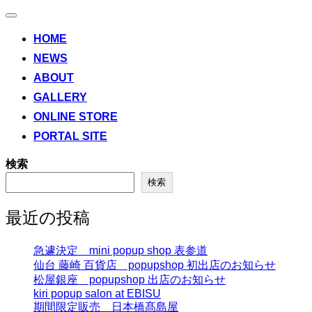
ナ
ビ
HOME
ゲ
NEWS
ー
シ
ABOUT
ョ
ン
GALLERY
切
ONLINE STORE
り
替
PORTAL SITE
え
検索
検索
最近の投稿
急遽決定 mini popup shop 表参道
仙台 藤崎 百貨店 popupshop 初出店のお知らせ
松屋銀座 popupshop 出店のお知らせ
kiri popup salon at EBISU
期間限定販売 日本橋髙島屋