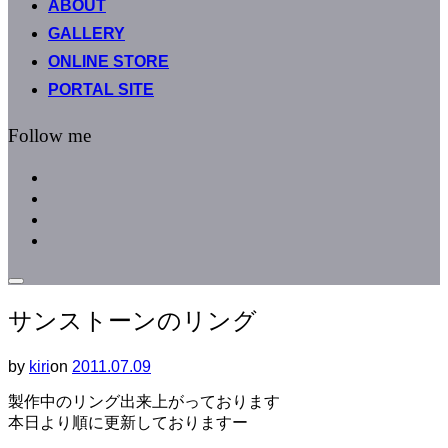
ABOUT
へ
GALLERY
ス
キ
ONLINE STORE
ッ
PORTAL SITE
プ
Follow me
facebook
instagram
instagram
line
サ
イ
サンストーンのリング
ド
バ
ー
by
kiri
on
投
2011.07.09
と
稿
ナ
製作中のリング出来上がっております
日:
ビ
本日より順に更新しておりますー
ゲ