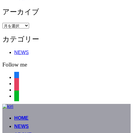
アーカイブ
ア
ー
カテゴリー
カ
イ
ブ
NEWS
Follow me
facebook
instagram
instagram
line
コ
ン
HOME
テ
ン
NEWS
ツ