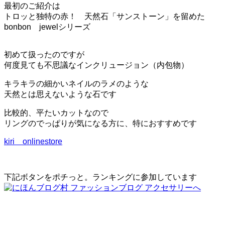
ー
最初のご紹介は
シ
トロッと独特の赤！ 天然石「サンストーン」を留めた
ョ
bonbon jewelシリーズ
ン
を
切
初めて扱ったのですが
り
何度見ても不思議なインクリュージョン（内包物）
替
え
る
キラキラの細かいネイルのラメのような
天然とは思えないような石です
比較的、平たいカットなので
リングのでっぱりが気になる方に、特におすすめです
kiri onlinestore
下記ボタンをポチっと。ランキングに参加しています