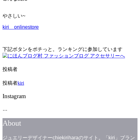
ー
シ
ョ
やさしい~
ン
を
kiri onlinestore
切
り
替
え
下記ボタンをポチっと。ランキングに参加しています
る
投稿者
投稿者
kiri
Instagram
…
About
ジュエリーデザイナーchiekiriharaのサイト。「kiri」ブラン