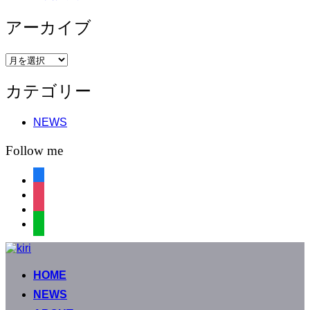
アーカイブ
ア
ー
カテゴリー
カ
イ
ブ
NEWS
Follow me
facebook
instagram
instagram
line
コ
ン
HOME
テ
ン
NEWS
ツ