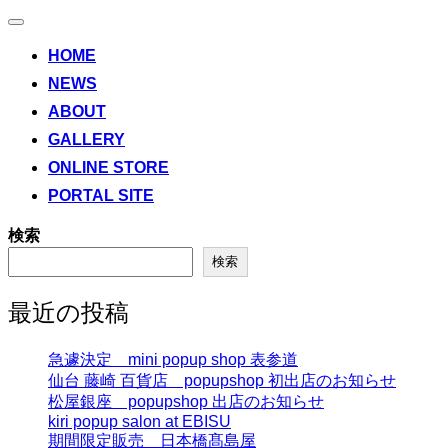
ナ
ビ
HOME
ゲ
NEWS
ー
シ
ABOUT
ョ
ン
GALLERY
切
ONLINE STORE
り
替
PORTAL SITE
え
検索
検索
最近の投稿
急遽決定 mini popup shop 表参道
仙台 藤崎 百貨店 popupshop 初出店のお知らせ
松屋銀座 popupshop 出店のお知らせ
kiri popup salon at EBISU
期間限定販売 日本橋髙島屋