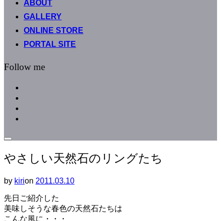
ABOUT
へ
GALLERY
ス
キ
ONLINE STORE
ッ
PORTAL SITE
プ
Follow me
facebook
instagram
instagram
line
サ
イ
やさしい天然石のリングたち
ド
バ
ー
by
kiri
on
投
2011.03.10
と
稿
ナ
先日ご紹介した
日:
ビ
美味しそうな春色の天然石たちは
ゲ
こんな風に・・・