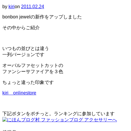
ー
by
kiri
on
投
2011.02.24
と
稿
ナ
bonbon jewelの新作をアップしました
日:
ビ
ゲ
その中からご紹介
ー
シ
ョ
ン
いつもの並びとは違う
を
一列バージョンです
切
り
オーバルファセットカットの
替
ファンシーサファイアを３色
え
る
ちょっと違った印象です
kiri onlinestore
下記ボタンをポチっと。ランキングに参加しています