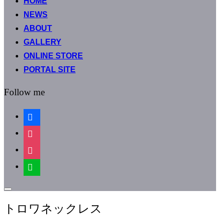
HOME
テ
ン
NEWS
ツ
ABOUT
へ
GALLERY
ス
キ
ONLINE STORE
ッ
PORTAL SITE
プ
Follow me
facebook
instagram
instagram
line
サ
イ
トロワネックレス
ド
バ