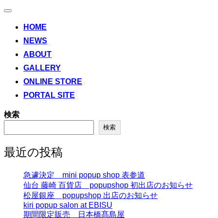
ナ
ビ
HOME
ゲ
NEWS
ー
シ
ABOUT
ョ
ン
GALLERY
切
ONLINE STORE
り
替
PORTAL SITE
え
検索
検索
最近の投稿
急遽決定 mini popup shop 表参道
仙台 藤崎 百貨店 popupshop 初出店のお知らせ
松屋銀座 popupshop 出店のお知らせ
kiri popup salon at EBISU
期間限定販売 日本橋髙島屋