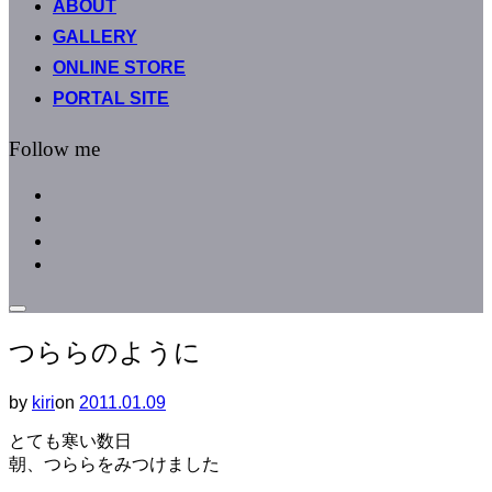
ABOUT
へ
GALLERY
ス
キ
ONLINE STORE
ッ
PORTAL SITE
プ
Follow me
facebook
instagram
instagram
line
サ
イ
つららのように
ド
バ
ー
by
kiri
on
投
2011.01.09
と
稿
ナ
とても寒い数日
日:
ビ
朝、つららをみつけました
ゲ