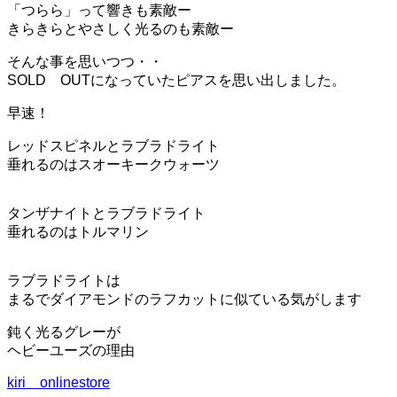
ー
「つらら」って響きも素敵ー
シ
きらきらとやさしく光るのも素敵ー
ョ
ン
そんな事を思いつつ・・
を
SOLD OUTになっていたピアスを思い出しました。
切
り
早速！
替
え
レッドスピネルとラブラドライト
る
垂れるのはスオーキークウォーツ
タンザナイトとラブラドライト
垂れるのはトルマリン
ラブラドライトは
まるでダイアモンドのラフカットに似ている気がします
鈍く光るグレーが
ヘビーユーズの理由
kiri onlinestore