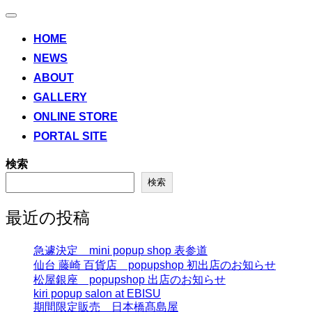
ナ
ビ
HOME
ゲ
NEWS
ー
シ
ABOUT
ョ
ン
GALLERY
切
ONLINE STORE
り
替
PORTAL SITE
え
検索
検索
最近の投稿
急遽決定 mini popup shop 表参道
仙台 藤崎 百貨店 popupshop 初出店のお知らせ
松屋銀座 popupshop 出店のお知らせ
kiri popup salon at EBISU
期間限定販売 日本橋髙島屋