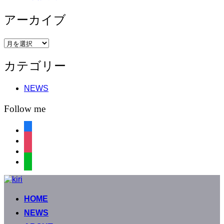
アーカイブ
ア
ー
カテゴリー
カ
イ
ブ
NEWS
Follow me
facebook
instagram
instagram
line
コ
ン
HOME
テ
ン
NEWS
ツ