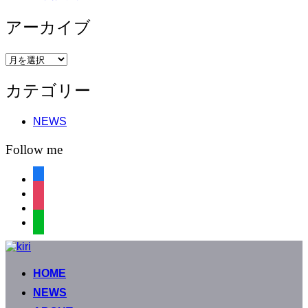
アーカイブ
ア
ー
カテゴリー
カ
イ
ブ
NEWS
Follow me
facebook
instagram
instagram
line
コ
ン
HOME
テ
ン
NEWS
ツ