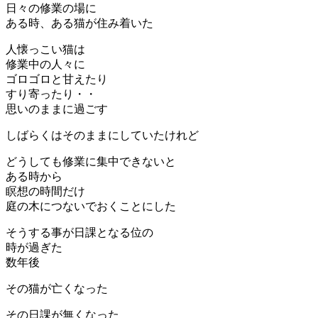
ー
日々の修業の場に
シ
ある時、ある猫が住み着いた
ョ
ン
人懐っこい猫は
を
修業中の人々に
切
ゴロゴロと甘えたり
り
替
すり寄ったり・・
え
思いのままに過ごす
る
しばらくはそのままにしていたけれど
どうしても修業に集中できないと
ある時から
瞑想の時間だけ
庭の木につないでおくことにした
そうする事が日課となる位の
時が過ぎた
数年後
その猫が亡くなった
その日課が無くなった