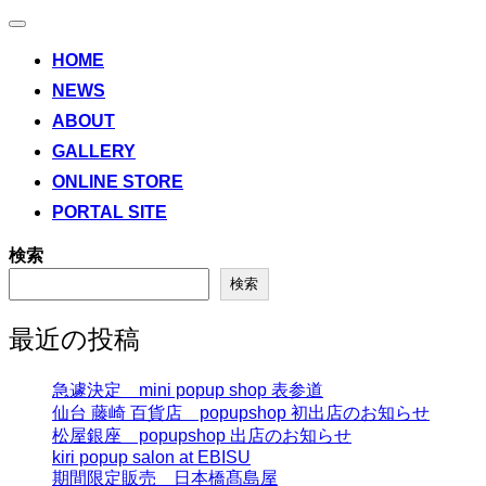
ナ
ビ
HOME
ゲ
NEWS
ー
シ
ABOUT
ョ
ン
GALLERY
切
ONLINE STORE
り
替
PORTAL SITE
え
検索
検索
最近の投稿
急遽決定 mini popup shop 表参道
仙台 藤崎 百貨店 popupshop 初出店のお知らせ
松屋銀座 popupshop 出店のお知らせ
kiri popup salon at EBISU
期間限定販売 日本橋髙島屋