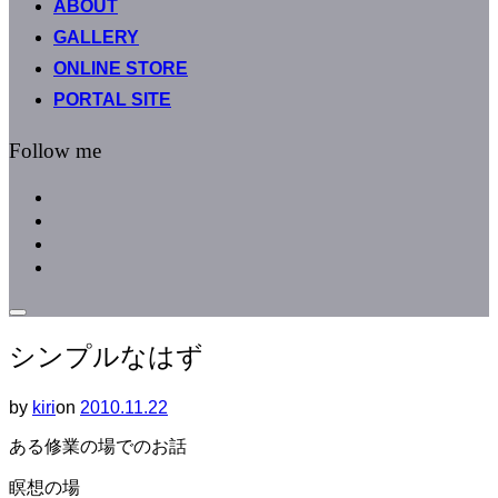
ABOUT
へ
GALLERY
ス
キ
ONLINE STORE
ッ
PORTAL SITE
プ
Follow me
facebook
instagram
instagram
line
サ
イ
シンプルなはず
ド
バ
ー
by
kiri
on
投
2010.11.22
と
稿
ナ
ある修業の場でのお話
日:
ビ
ゲ
瞑想の場