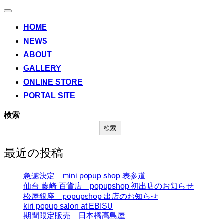
ナ
ビ
HOME
ゲ
NEWS
ー
シ
ABOUT
ョ
ン
GALLERY
切
ONLINE STORE
り
替
PORTAL SITE
え
検索
検索
最近の投稿
急遽決定 mini popup shop 表参道
仙台 藤崎 百貨店 popupshop 初出店のお知らせ
松屋銀座 popupshop 出店のお知らせ
kiri popup salon at EBISU
期間限定販売 日本橋髙島屋