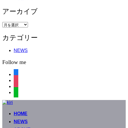
アーカイブ
ア
ー
カテゴリー
カ
イ
ブ
NEWS
Follow me
facebook
instagram
instagram
line
コ
ン
HOME
テ
ン
NEWS
ツ