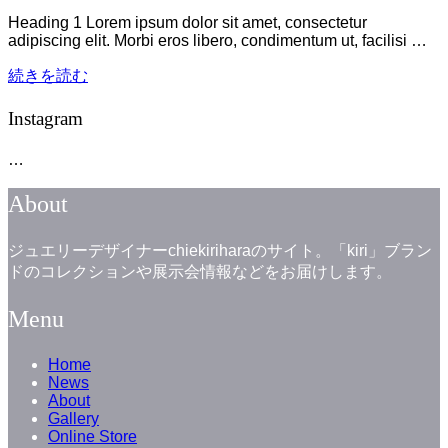
ー
稿
シ
Heading 1 Lorem ipsum dolor sit amet, consectetur
日:
ョ
adipiscing elit. Morbi eros libero, condimentum ut, facilisi …
ン
“A
続きを読む
を
post
切
showing
り
Instagram
how
替
headings
え
…
looks
る
like”
About
ジュエリーデザイナーchiekiriharaのサイト。「kiri」ブラン
ドのコレクションや展示会情報などをお届けします。
Menu
Home
News
About
Gallery
Online Store