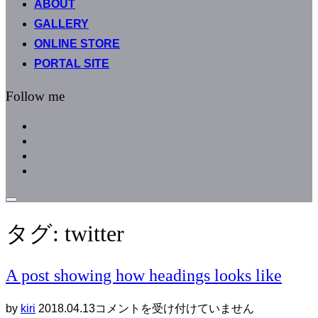
ABOUT
へ
GALLERY
ス
キ
ONLINE STORE
ッ
PORTAL SITE
プ
Follow me
facebook
instagram
instagram
line
サ
イ
タグ:
twitter
ド
バ
ー
と
A post showing how headings looks like
ナ
ビ
投
ゲ
by
kiri
2018.04.13
コメントを受け付けていません