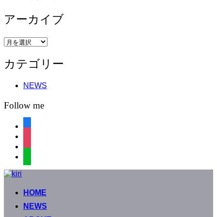
アーカイブ
ア
ー
カテゴリー
カ
イ
ブ
NEWS
Follow me
facebook
instagram
instagram
line
コ
ン
HOME
テ
ン
NEWS
ツ