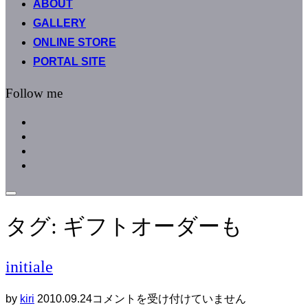
ABOUT
へ
GALLERY
ス
キ
ONLINE STORE
ッ
PORTAL SITE
プ
Follow me
facebook
instagram
instagram
line
サ
イ
タグ:
ギフトオーダーも
ド
バ
ー
と
initiale
ナ
ビ
投
ゲ
by
kiri
2010.09.24
コメントを受け付けていません