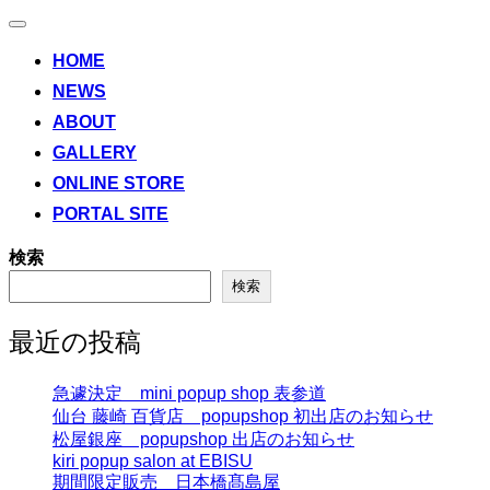
ナ
ビ
HOME
ゲ
NEWS
ー
シ
ABOUT
ョ
ン
GALLERY
切
ONLINE STORE
り
替
PORTAL SITE
え
検索
検索
最近の投稿
急遽決定 mini popup shop 表参道
仙台 藤崎 百貨店 popupshop 初出店のお知らせ
松屋銀座 popupshop 出店のお知らせ
kiri popup salon at EBISU
期間限定販売 日本橋髙島屋