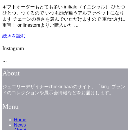
ー
稿
シ
ギフトオーダーもとても多い initiale（イニシャル） ひとつ
日:
ョ
ひとつ、つくるので いつも顔が違うアルファベットになり
ン
ます チェーンの長さを選んでいただけますので 重ねづけに
を
重宝！ onlinestoreよりご購入いた …
切
り
“initiale”
続きを読む
替
え
Instagram
る
…
About
ジュエリーデザイナーchiekiriharaのサイト。「kiri」ブラン
ドのコレクションや展示会情報などをお届けします。
Menu
Home
News