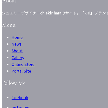
About
ジュエリーデザイナーchiekiriharaのサイト。「kiri
Menu
Home
News
About
Gallery
Online Store
Portal Site
Follow Me
facebook
instagram