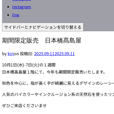
instagram
line
サイドバーとナビゲーションを切り替える
期間限定販売 日本橋髙島屋
by
kiri
on
投稿日:
2025.09.11
2025.09.11
10月1日(水)-7日(火)の１週間
日本橋髙島屋１階にて、今年も期間限定販売いたします。
秋色を中心に、指が長く手が綺麗に見えるデザインのレーシ
人気のバイカラーやインクルージョン系の天然石を使ったリ
ぜひご来店くださいませ