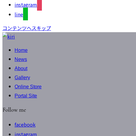
instagram
line
コンテンツへスキップ
Home
News
About
Gallery
Online Store
Portal Site
Follow me
facebook
instagram