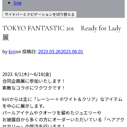
line
サイドバーとナビゲーションを切り替える
TOKYO FANTASTIC 201 Ready for Lady
展
by
kiri
on
投稿日:
2023.05.26
2023.06.01
2023. 6/1(木)～6/16(金)
合同企画展に参加いたします！
素敵なコラボにワクワクです！
kiriからは主に「レーシー＋ホワイト＆クリア」なアイテム
を中心に展示します。
パールアイテムやクオーツを留めたジュエリーや
お披露目から多くの方にオーダーいただいている「ヘアアク
セサリー」の受注を行います！