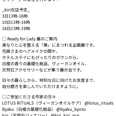
_kiri在店予定_
3日13時-16時
10日13時-16時
16日15時-19時
◯ Ready for Lady 展のご案内
身なりと心を整える「美」にまつわる企画展です。
花嫁さまのヘアメイクの間や、
ホテルステイにもぴったりのガウンから、
白檀の香りの基礎化粧品、ヴィーガンオイル、
天然石アクセサリーなどが集う展示会です。
日々の暮らしから、特別な日に向けたお支度まで、
自分磨きを楽しんでいただけますように。
◯ご参加くださる作家の方々
LOTUS RITUALS（ヴィーガンオイルケア） @lotus_rituals
Byaku（白檀の基礎化粧品） @byaku_kyoto
kiri（天然石ジュエリー） @kiri_kiri_mai