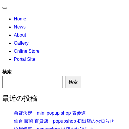
ナ
Home
ビ
News
ゲ
About
ー
Gallery
シ
Online Store
ョ
Portal Site
ン
切
検索
り
検索
替
え
最近の投稿
急遽決定 mini popup shop 表参道
仙台 藤崎 百貨店 popupshop 初出店のお知らせ