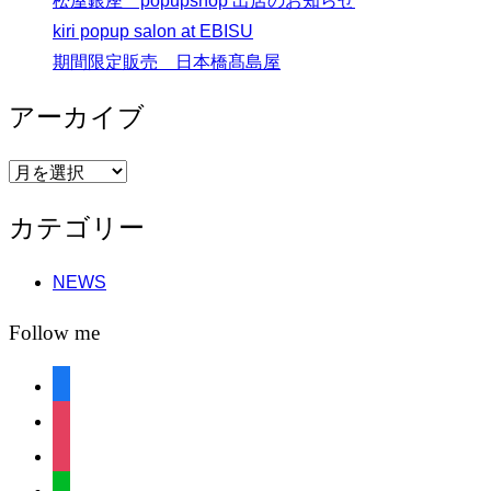
松屋銀座 popupshop 出店のお知らせ
kiri popup salon at EBISU
期間限定販売 日本橋髙島屋
アーカイブ
ア
ー
カテゴリー
カ
イ
NEWS
ブ
Follow me
facebook
instagram
instagram
line