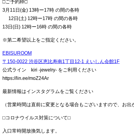
□ご予約枠□
3月11日(金) 13時ー17時 の間の各時
12日(土) 12時ー17時 の間の各時
13日(日) 12時ー16時 の間の各時
※第二希望以上をご指定ください。
EBISUROOM
〒150-0022 渋谷区恵比寿南1丁目12-1 えいしん会館1F
公式ライン kiri -jewelry- をご利用ください
https://lin.ee/moZ24Ar
最新情報はインスタグラムをご覧ください
（営業時間は直前に変更となる場合もございますので、お出かけの
⬜︎コロナウイルス対策について⬜︎
入口常時開放換気します。