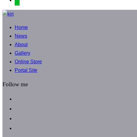
コ
ン
Home
テ
News
ン
About
ツ
Gallery
へ
Online Store
ス
Portal Site
キ
ッ
Follow me
プ
facebook
instagram
instagram
line