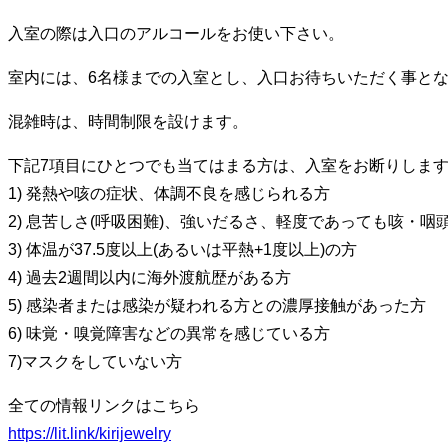
入室の際は入口のアルコールをお使い下さい。
室内には、6名様までの入室とし、入口お待ちいただく事と
混雑時は、時間制限を設けます。
下記7項目にひとつでも当てはまる方は、入室をお断りしま
1) 発熱や咳の症状、体調不良を感じられる方
2) 息苦しさ(呼吸困難)、強いだるさ、軽度であっても咳・
3) 体温が37.5度以上(あるいは平熱+1度以上)の方
4) 過去2週間以内に海外渡航歴がある方
5) 感染者または感染が疑われる方との濃厚接触があった方
6) 味覚・嗅覚障害などの異常を感じている方
7)マスクをしていない方
全ての情報リンクはこちら
https://lit.link/kirijewelry