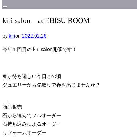
サ
kiri salon at EBISU ROOM
イ
ド
投
by
kiri
on
2022.02.26
バ
稿
ー
今年１回目の kiri salon開催です！
日:
と
ナ
ビ
春が待ち遠しい今日この頃
ゲ
ジュエリーから先取りで春を感じませんか？
ー
シ
__
ョ
商品販売
ン
石から選んでフルオーダー
を
石持ち込みによるオーダー
切
リフォームオーダー