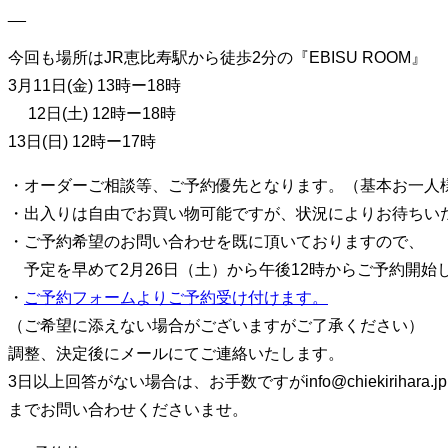
り
__
替
今回も場所はJR恵比寿駅から徒歩2分の『EBISU ROOM』
え
3月11日(金) 13時ー18時
る
12日(土) 12時ー18時
13日(日) 12時ー17時
・オーダーご相談等、ご予約優先となります。（基本お一人様
・出入りは自由でお買い物可能ですが、状況によりお待ちい
・ご予約希望のお問い合わせを既に頂いておりますので、
予定を早めて2月26日（土）から午後12時からご予約開始
・
ご予約フォームよりご予約受け付けます。
（ご希望に添えない場合がございますがご了承ください）
調整、決定後にメールにてご連絡いたします。
3日以上回答がない場合は、お手数ですがinfo@chiekirihara.jp
までお問い合わせくださいませ。