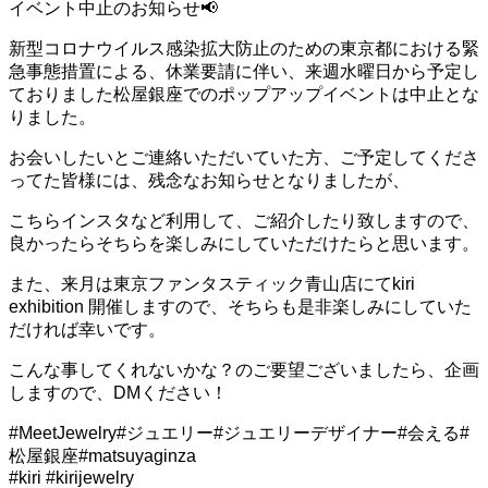
ー
イベント中止のお知らせ📢
シ
ョ
新型コロナウイルス感染拡大防止のための東京都における緊
ン
急事態措置による、休業要請に伴い、来週水曜日から予定し
を
ておりました松屋銀座でのポップアップイベントは中止とな
切
りました。
り
替
お会いしたいとご連絡いただいていた方、ご予定してくださ
え
ってた皆様には、残念なお知らせとなりましたが、
る
こちらインスタなど利用して、ご紹介したり致しますので、
良かったらそちらを楽しみにしていただけたらと思います。
また、来月は東京ファンタスティック青山店にてkiri
exhibition 開催しますので、そちらも是非楽しみにしていた
だければ幸いです。
こんな事してくれないかな？のご要望ございましたら、企画
しますので、DMください！
#MeetJewelry#ジュエリー#ジュエリーデザイナー#会える#
松屋銀座#matsuyaginza
#kiri #kirijewelry