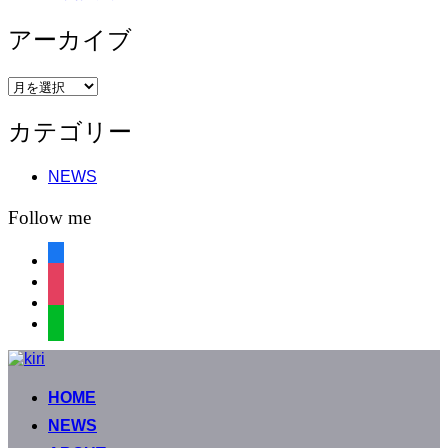
アーカイブ
ア
ー
カテゴリー
カ
イ
ブ
NEWS
Follow me
facebook
instagram
instagram
line
コ
ン
HOME
テ
ン
NEWS
ツ