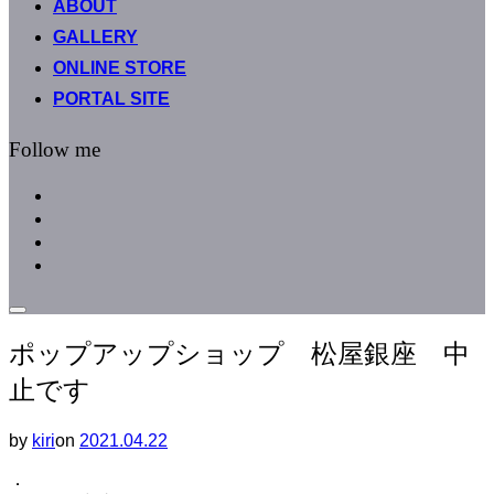
ABOUT
へ
GALLERY
ス
キ
ONLINE STORE
ッ
PORTAL SITE
プ
Follow me
facebook
instagram
instagram
line
サ
イ
ポップアップショップ 松屋銀座 中
ド
バ
止です
ー
と
ナ
by
kiri
on
投
2021.04.22
ビ
稿
ゲ
．
日: