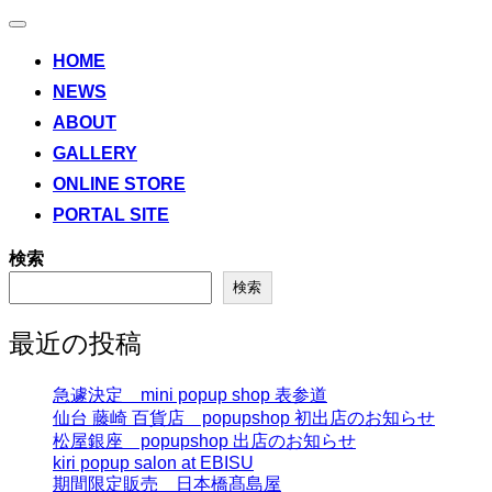
ナ
ビ
HOME
ゲ
NEWS
ー
シ
ABOUT
ョ
ン
GALLERY
切
ONLINE STORE
り
替
PORTAL SITE
え
検索
検索
最近の投稿
急遽決定 mini popup shop 表参道
仙台 藤崎 百貨店 popupshop 初出店のお知らせ
松屋銀座 popupshop 出店のお知らせ
kiri popup salon at EBISU
期間限定販売 日本橋髙島屋