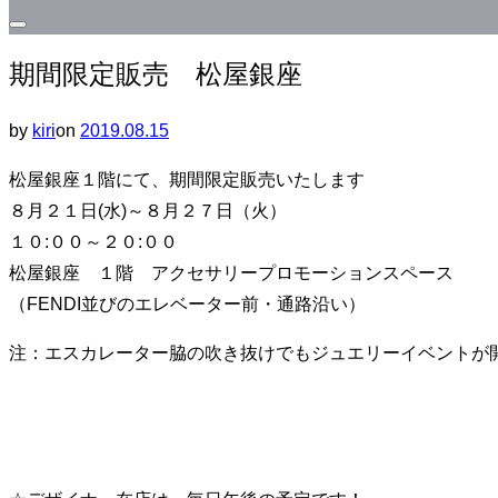
サ
期間限定販売 松屋銀座
イ
ド
投
by
kiri
on
2019.08.15
バ
稿
ー
松屋銀座１階にて、期間限定販売いたします
日:
と
８月２１日(水)～８月２７日（火）
ナ
１０:００～２０:００
ビ
松屋銀座 １階 アクセサリープロモーションスペース
ゲ
（FENDI並びのエレベーター前・通路沿い）
ー
シ
注：エスカレーター脇の吹き抜けでもジュエリーイベントが
ョ
ン
を
切