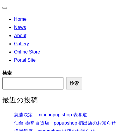
ナ
Home
ビ
News
ゲ
About
ー
Gallery
シ
Online Store
ョ
Portal Site
ン
切
検索
り
検索
替
え
最近の投稿
急遽決定 mini popup shop 表参道
仙台 藤崎 百貨店 popupshop 初出店のお知らせ