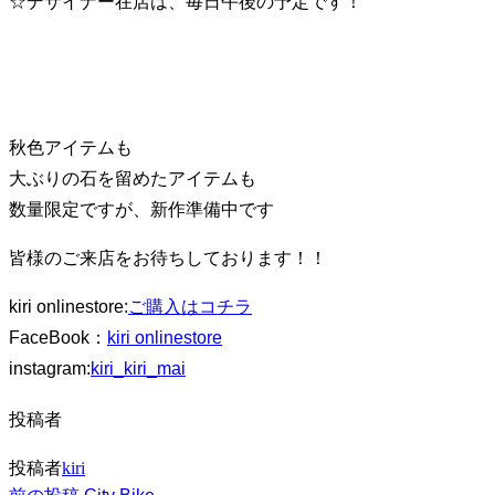
☆デザイナー在店は、毎日午後の予定です！
り
替
え
る
秋色アイテムも
大ぶりの石を留めたアイテムも
数量限定ですが、新作準備中です
皆様のご来店をお待ちしております！！
kiri onlinestore:
ご購入はコチラ
FaceBook：
kiri onlinestore
instagram:
kiri_kiri_mai
投稿者
投稿者
kiri
前