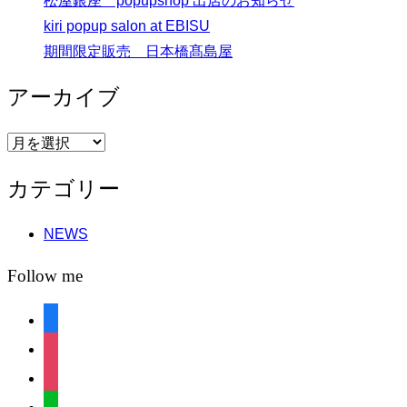
松屋銀座 popupshop 出店のお知らせ
kiri popup salon at EBISU
期間限定販売 日本橋髙島屋
アーカイブ
ア
ー
カテゴリー
カ
イ
NEWS
ブ
Follow me
facebook
instagram
instagram
line