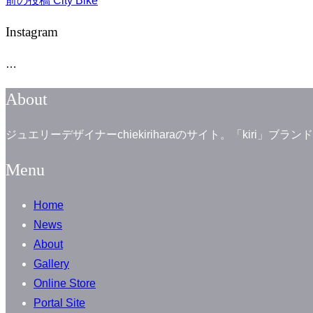
投
前の投稿
City Bike
の
稿
Instagram
投
ナ
稿
…
ビ
ゲ
About
ー
ジュエリーデザイナーchiekiriharaのサイト。「kiri
シ
ョ
Menu
ン
Home
News
About
Gallery
Online Store
Portal Site