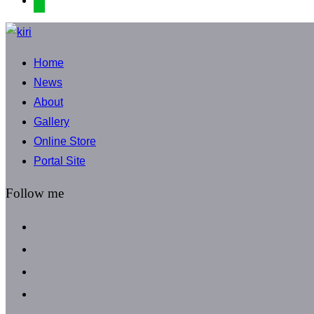
コ
ン
Home
テ
News
ン
About
ツ
Gallery
へ
Online Store
ス
Portal Site
キ
ッ
Follow me
プ
facebook
instagram
instagram
line