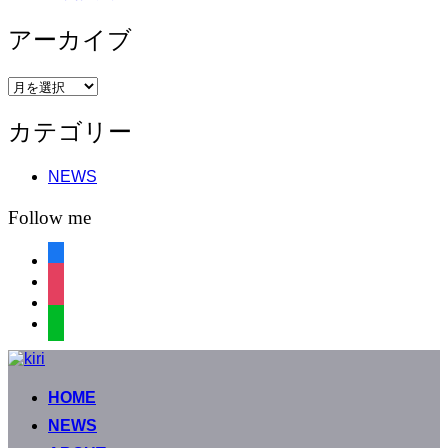
アーカイブ
ア
ー
カテゴリー
カ
イ
ブ
NEWS
Follow me
facebook
instagram
instagram
line
コ
ン
HOME
テ
ン
NEWS
ツ