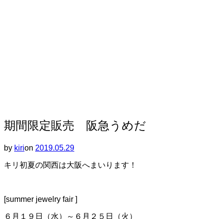
ー
シ
ョ
ン
を
切
り
替
え
る
期間限定販売 阪急うめだ
by
kiri
on
投
2019.05.29
稿
キリ初夏の関西は大阪へまいります！
日:
[summer jewelry fair ]
６月１９日（水）～６月２５日（火）