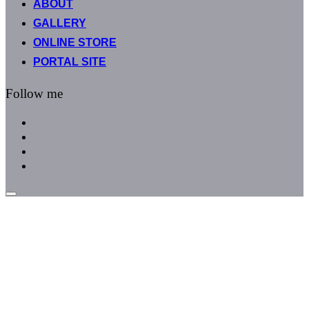
ABOUT
へ
GALLERY
ス
キ
ONLINE STORE
ッ
PORTAL SITE
プ
Follow me
facebook
instagram
instagram
line
サ
イ
ド
バ
ー
と
ナ
ビ
ゲ