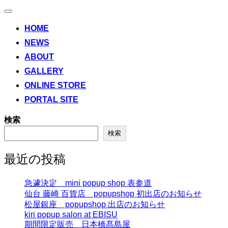
ナ
ビ
HOME
ゲ
NEWS
ー
シ
ABOUT
ョ
ン
GALLERY
切
ONLINE STORE
り
替
PORTAL SITE
え
検索
検索
最近の投稿
急遽決定 mini popup shop 表参道
仙台 藤崎 百貨店 popupshop 初出店のお知らせ
松屋銀座 popupshop 出店のお知らせ
kiri popup salon at EBISU
期間限定販売 日本橋髙島屋