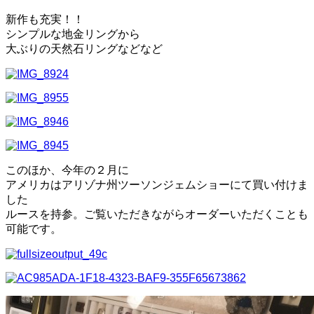
ー
シ
新作も充実！！
ョ
シンプルな地金リングから
ン
大ぶりの天然石リングなどなど
を
切
り
替
え
る
このほか、今年の２月に
アメリカはアリゾナ州ツーソンジェムショーにて買い付けま
した
ルースを持参。ご覧いただきながらオーダーいただくことも
可能です。