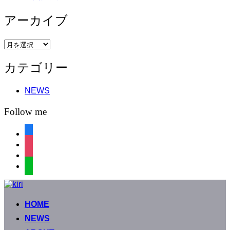
アーカイブ
ア
ー
カテゴリー
カ
イ
ブ
NEWS
Follow me
facebook
instagram
instagram
line
コ
ン
HOME
テ
ン
NEWS
ツ