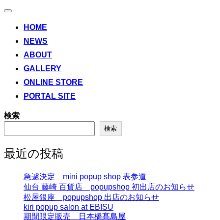
ナ
ビ
HOME
ゲ
NEWS
ー
シ
ABOUT
ョ
ン
GALLERY
切
ONLINE STORE
り
替
PORTAL SITE
え
検索
検索
最近の投稿
急遽決定 mini popup shop 表参道
仙台 藤崎 百貨店 popupshop 初出店のお知らせ
松屋銀座 popupshop 出店のお知らせ
kiri popup salon at EBISU
期間限定販売 日本橋髙島屋