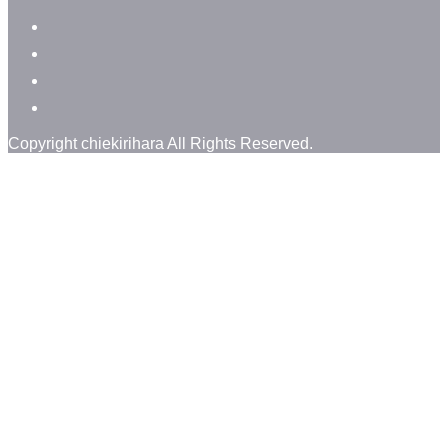
facebook
instagram
instagram
line
Copyright chiekirihara All Rights Reserved.