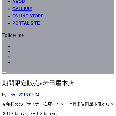
ABOUT
へ
GALLERY
ス
キ
ONLINE STORE
ッ
PORTAL SITE
プ
Follow me
facebook
instagram
instagram
line
サ
イ
期間限定販売⭐︎岩田屋本店
ド
バ
ー
by
kiri
on
投
2018.03.04
と
稿
ナ
今年初めのデザイナー在店イベントは博多岩田屋本店から☆
日:
ビ
ゲ
３月７日（水）〜１３日（火）