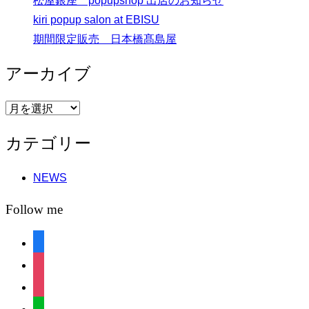
松屋銀座 popupshop 出店のお知らせ
kiri popup salon at EBISU
期間限定販売 日本橋髙島屋
アーカイブ
ア
ー
カテゴリー
カ
イ
NEWS
ブ
Follow me
facebook
instagram
instagram
line