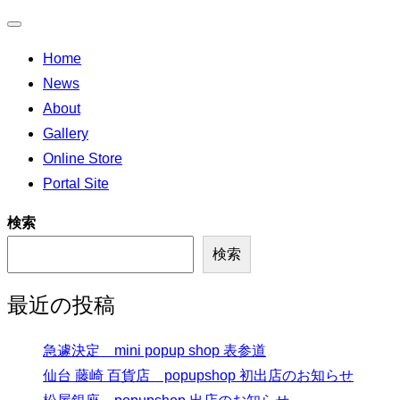
ナ
Home
ビ
News
ゲ
About
ー
Gallery
シ
Online Store
ョ
Portal Site
ン
切
検索
り
検索
替
え
最近の投稿
急遽決定 mini popup shop 表参道
仙台 藤崎 百貨店 popupshop 初出店のお知らせ