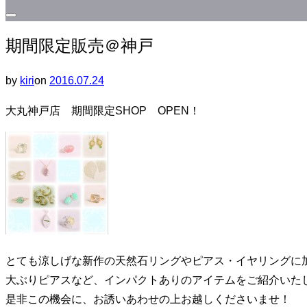
サ
期間限定販売＠神戸
イ
ド
投
by
kiri
on
2016.07.24
バ
稿
ー
大丸神戸店 期間限定SHOP OPEN！
日:
と
ナ
ビ
ゲ
ー
シ
ョ
ン
とても涼しげな新作の天然石リングやピアス・イヤリングに
を
大ぶりピアスなど、インパクトありのアイテムをご紹介いた
切
是非この機会に、お誘いあわせの上お越しくださいませ！