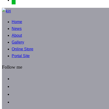
コ
ン
Home
テ
News
ン
About
ツ
Gallery
へ
Online Store
ス
Portal Site
キ
ッ
Follow me
プ
facebook
instagram
instagram
line