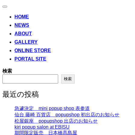
ナ
ビ
HOME
ゲ
NEWS
ー
シ
ABOUT
ョ
ン
GALLERY
切
ONLINE STORE
り
替
PORTAL SITE
え
検索
検索
最近の投稿
急遽決定 mini popup shop 表参道
仙台 藤崎 百貨店 popupshop 初出店のお知らせ
松屋銀座 popupshop 出店のお知らせ
kiri popup salon at EBISU
期間限定販売 日本橋髙島屋