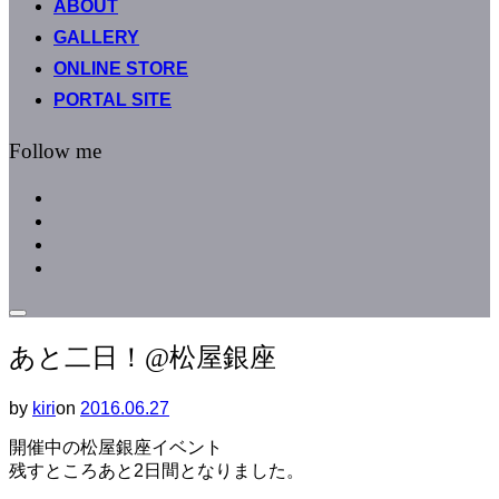
ABOUT
へ
GALLERY
ス
キ
ONLINE STORE
ッ
PORTAL SITE
プ
Follow me
facebook
instagram
instagram
line
サ
イ
あと二日！@松屋銀座
ド
バ
ー
by
kiri
on
投
2016.06.27
と
稿
ナ
開催中の松屋銀座イベント
日:
ビ
残すところあと2日間となりました。
ゲ