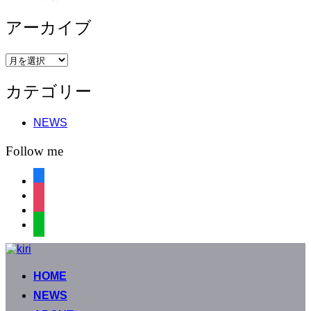
アーカイブ
ア
ー
カテゴリー
カ
イ
ブ
NEWS
Follow me
facebook
instagram
instagram
line
コ
ン
HOME
テ
ン
NEWS
ツ