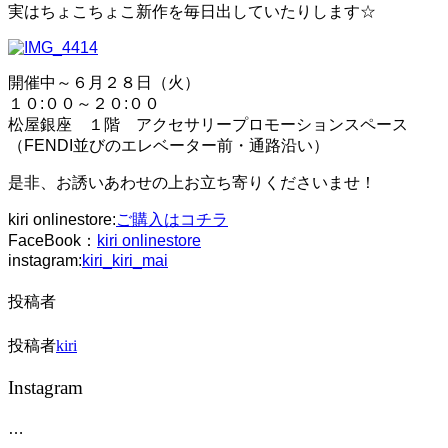
ー
実はちょこちょこ新作を毎日出していたりします☆
シ
ョ
ン
を
開催中～６月２８日（火）
切
１０:００～２０:００
り
松屋銀座 １階 アクセサリープロモーションスペース
替
（FENDI並びのエレベーター前・通路沿い）
え
る
是非、お誘いあわせの上お立ち寄りくださいませ！
kiri onlinestore:
ご購入はコチラ
FaceBook：
kiri onlinestore
instagram:
kiri_kiri_mai
投稿者
投稿者
kiri
Instagram
…