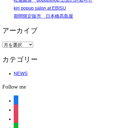
松屋銀座 popupshop 出店のお知らせ
kiri popup salon at EBISU
期間限定販売 日本橋髙島屋
アーカイブ
ア
ー
カテゴリー
カ
イ
NEWS
ブ
Follow me
facebook
instagram
instagram
line