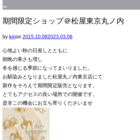
サ
期間限定ショップ＠松屋東京丸ノ内
イ
ド
投
by
kiri
on
2015.10.08
2023.03.06
バ
稿
ー
心地よい秋の日差しとともに
日:
と
朝晩の寒さも増し
ナ
冬を感じる季節になってまいりました。
ビ
お馴染みとなりました松屋丸ノ内東京店にて
ゲ
新作をそろえて期間限定販売となります。
ー
とてもアクセスの良い場所での開催です。
シ
是非この機会にお立ち寄りくださいませ
ョ
ン
を
切