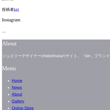
投稿者
kiri
Instagram
…
About
ジュエリーデザイナーchiekiriharaのサイト。「kiri
Menu
Home
News
About
Gallery
Online Store