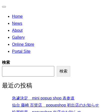
ナ
Home
ビ
News
ゲ
About
ー
Gallery
シ
Online Store
ョ
Portal Site
ン
切
検索
り
検索
替
え
最近の投稿
急遽決定 mini popup shop 表参道
仙台 藤崎 百貨店 popupshop 初出店のお知らせ