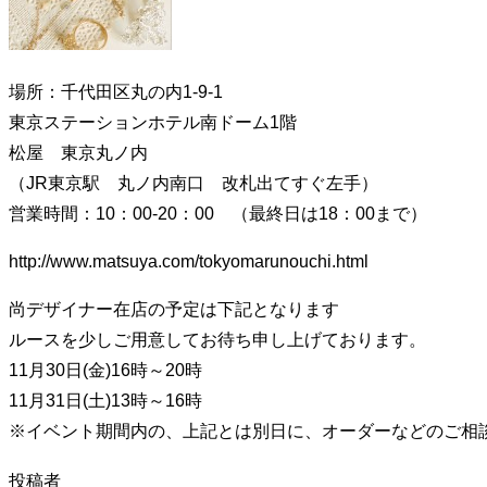
り
替
え
場所：千代田区丸の内1-9-1
る
東京ステーションホテル南ドーム1階
松屋 東京丸ノ内
（JR東京駅 丸ノ内南口 改札出てすぐ左手）
営業時間：10：00-20：00 （最終日は18：00まで）
http://www.matsuya.com/tokyomarunouchi.html
尚デザイナー在店の予定は下記となります
ルースを少しご用意してお待ち申し上げております。
11月30日(金)16時～20時
11月31日(土)13時～16時
※イベント期間内の、上記とは別日に、オーダーなどのご相談等ござ
投稿者