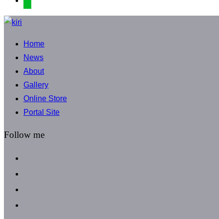
コ
ン
Home
テ
News
ン
About
ツ
Gallery
へ
Online Store
ス
Portal Site
キ
ッ
Follow me
プ
facebook
instagram
instagram
line