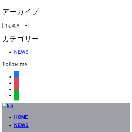
アーカイブ
ア
ー
カテゴリー
カ
イ
ブ
NEWS
Follow me
facebook
instagram
instagram
line
コ
ン
HOME
テ
ン
NEWS
ツ