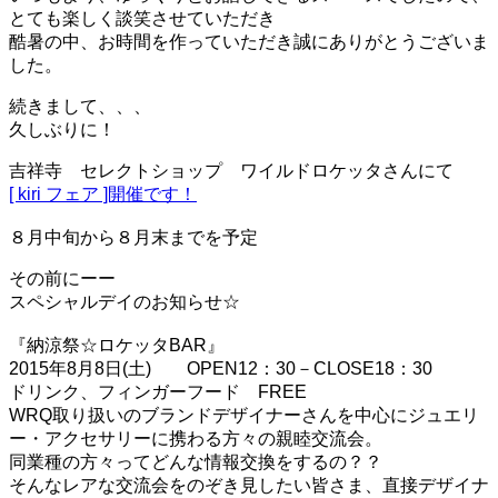
ー
とても楽しく談笑させていただき
シ
酷暑の中、お時間を作っていただき誠にありがとうございま
ョ
ン
した。
を
切
続きまして、、、
り
久しぶりに！
替
え
吉祥寺 セレクトショップ ワイルドロケッタさんにて
る
[ kiri フェア ]開催です！
８月中旬から８月末までを予定
その前にーー
スペシャルデイのお知らせ☆
『納涼祭☆ロケッタBAR』
2015年8月8日(土) OPEN12：30－CLOSE18：30
ドリンク、フィンガーフード FREE
WRQ取り扱いのブランドデザイナーさんを中心にジュエリ
ー・アクセサリーに携わる方々の親睦交流会。
同業種の方々ってどんな情報交換をするの？？
そんなレアな交流会をのぞき見したい皆さま、直接デザイナ