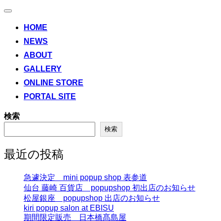
ナ
ビ
HOME
ゲ
NEWS
ー
シ
ABOUT
ョ
ン
GALLERY
切
ONLINE STORE
り
替
PORTAL SITE
え
検索
検索
最近の投稿
急遽決定 mini popup shop 表参道
仙台 藤崎 百貨店 popupshop 初出店のお知らせ
松屋銀座 popupshop 出店のお知らせ
kiri popup salon at EBISU
期間限定販売 日本橋髙島屋