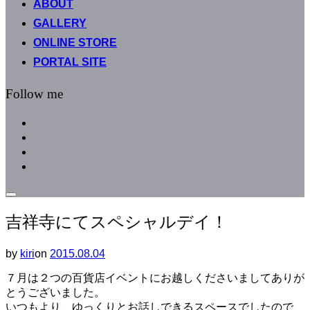
ABOUT
へ
GALLERY
ス
キ
ONLINE STORE
ッ
PORTAL SITE
プ
Follow me
facebook
instagram
instagram
line
サ
イ
吉祥寺にてスペシャルデイ！
ド
バ
ー
by
kiri
on
投
2015.08.04
と
稿
ナ
７月は２つの百貨店イベントにお越しくださいましてありが
日:
ビ
とうございました。
ゲ
いつもより、ゆっくりとお話しできるスペースでしたので、