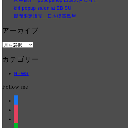
松屋銀座 popupshop 出店のお知らせ
kiri popup salon at EBISU
期間限定販売 日本橋髙島屋
アーカイブ
ア
ー
カテゴリー
カ
イ
NEWS
ブ
Follow me
facebook
instagram
instagram
line