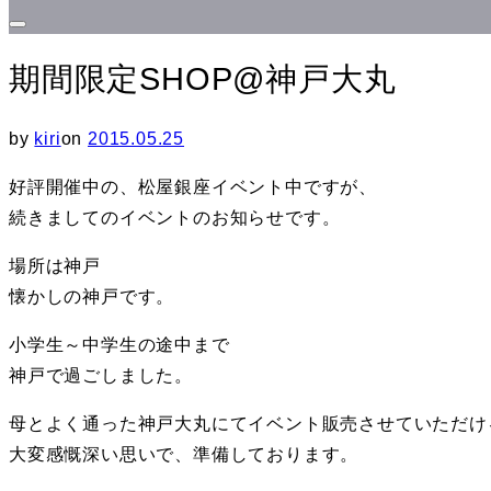
サ
イ
期間限定SHOP@神戸大丸
ド
バ
投
by
kiri
on
2015.05.25
ー
稿
好評開催中の、松屋銀座イベント中ですが、
と
日:
続きましてのイベントのお知らせです。
ナ
ビ
場所は神戸
ゲ
懐かしの神戸です。
ー
小学生～中学生の途中まで
シ
神戸で過ごしました。
ョ
ン
母とよく通った神戸大丸にてイベント販売させていただけ
を
大変感慨深い思いで、準備しております。
切