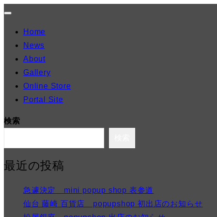
ナ
Home
ビ
News
ゲ
About
ー
Gallery
シ
Online Store
ョ
Portal Site
ン
切
検索
り
検索
替
え
最近の投稿
急遽決定 mini popup shop 表参道
仙台 藤崎 百貨店 popupshop 初出店のお知らせ