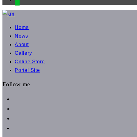
コ
ン
Home
テ
News
ン
About
ツ
Gallery
へ
Online Store
ス
Portal Site
キ
ッ
Follow me
プ
facebook
instagram
instagram
line