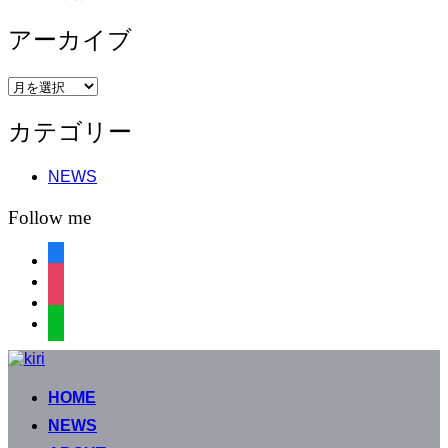
アーカイブ
ア
ー
カテゴリー
カ
イ
ブ
NEWS
Follow me
facebook
instagram
instagram
line
コ
ン
HOME
テ
ン
NEWS
ツ