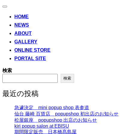
ナ
ビ
HOME
ゲ
NEWS
ー
シ
ABOUT
ョ
ン
GALLERY
切
ONLINE STORE
り
替
PORTAL SITE
え
検索
検索
最近の投稿
急遽決定 mini popup shop 表参道
仙台 藤崎 百貨店 popupshop 初出店のお知らせ
松屋銀座 popupshop 出店のお知らせ
kiri popup salon at EBISU
期間限定販売 日本橋髙島屋