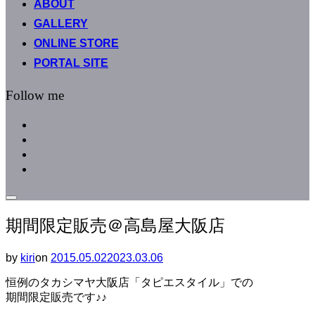
ABOUT
へ
GALLERY
ス
キ
ONLINE STORE
ッ
PORTAL SITE
プ
Follow me
facebook
instagram
instagram
line
サ
イ
期間限定販売＠高島屋大阪店
ド
バ
ー
by
kiri
on
投
2015.05.02
2023.03.06
と
稿
ナ
恒例のタカシマヤ大阪店「タピエスタイル」での
日:
ビ
期間限定販売です♪♪
ゲ