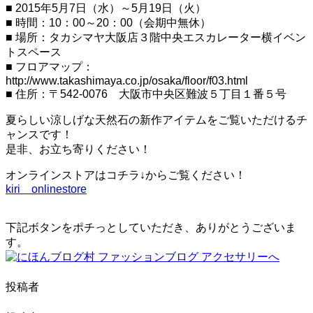
ー
■ 2015年5月7日（水）～5月19日（火）
シ
■ 時間：10：00～20：00（会期中無休）
ョ
■ 場所：タカシマヤ大阪店３階中央エスカレーター横イベン
ン
トスペース
を
切
■ フロアマップ：
り
http://www.takashimaya.co.jp/osaka/floor/f03.html
替
■ 住所：〒542-0076 大阪市中央区難波５丁目１番５号
え
る
夏らしい涼しげな天然石の新作アイテムをご覧いただけるチ
ャンスです！
是非、お立ち寄りください！
オンラインストアはコチラ↓からご覧ください！
kiri onlinestore
下記ボタンをポチっとしていただき、ありがとうございま
す。
投稿者