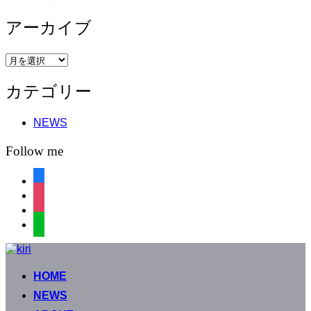
アーカイブ
ア
ー
カテゴリー
カ
イ
ブ
NEWS
Follow me
facebook
instagram
instagram
line
コ
ン
HOME
テ
ン
NEWS
ツ