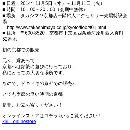
ー
■ 日程：2014年11月5日（水）～11月11日（火）
シ
■ 時間：10：00～20：00（会期中無休）
ョ
■ 場所：タカシマヤ京都店一階婦人アクセサリー売場特設会
ン
場
を
切
http://www.takashimaya.co.jp/kyoto/floor/f01.html
り
■ 住所：〒600-8520 京都市下京区四条通河原町西入真町
替
52番地
え
る
初の京都での販売
元々、縁あって
京都へは頻繁に遊びに行っており、
私にとっての大切な場所です。
なので、ドキドキの京都での販売♪
とても季節の良い時期の京都
是非、お立ち寄りください！
オンラインストアはコチラ↓からご覧ください！
kiri onlinestore