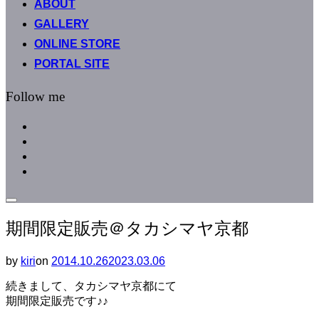
ABOUT
へ
GALLERY
ス
キ
ONLINE STORE
ッ
PORTAL SITE
プ
Follow me
facebook
instagram
instagram
line
サ
イ
期間限定販売＠タカシマヤ京都
ド
バ
ー
by
kiri
on
投
2014.10.26
2023.03.06
と
稿
ナ
続きまして、タカシマヤ京都にて
日:
ビ
期間限定販売です♪♪
ゲ