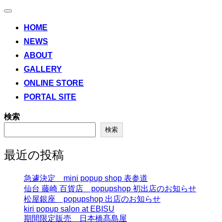
ナ
ビ
HOME
ゲ
NEWS
ー
シ
ABOUT
ョ
ン
GALLERY
切
ONLINE STORE
り
替
PORTAL SITE
え
検索
検索
最近の投稿
急遽決定 mini popup shop 表参道
仙台 藤崎 百貨店 popupshop 初出店のお知らせ
松屋銀座 popupshop 出店のお知らせ
kiri popup salon at EBISU
期間限定販売 日本橋髙島屋