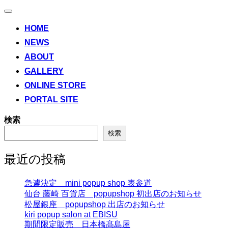
ナ
ビ
HOME
ゲ
NEWS
ー
シ
ABOUT
ョ
ン
GALLERY
切
ONLINE STORE
り
替
PORTAL SITE
え
検索
検索
最近の投稿
急遽決定 mini popup shop 表参道
仙台 藤崎 百貨店 popupshop 初出店のお知らせ
松屋銀座 popupshop 出店のお知らせ
kiri popup salon at EBISU
期間限定販売 日本橋髙島屋