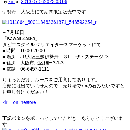
by
kiri
on
投
2013.07.06
2023.03.06
と
稿
ナ
伊勢丹 大阪店にて期間限定販売中です
日:
ビ
ゲ
ー
シ
～7月16日
ョ
「Kawaii Zakka」
ン
タピエスタイル クリエイターズマーケットにて
を
■ 時間：10:00-20:00
切
■ 場所：JR大阪三越伊勢丹 ３F ザ・ステージ#3
り
■ 住所：大阪市北区梅田3-1-3
替
え
■ 電話：06-6457-1111
る
ちょっとだけ、ルースをご用意してあります。
店頭には出ていませんので、売り場でkiriの石みたいですと
お申し付けください！
kiri onlinestore
下記ボタンをポチっとしていただき、ありがとうございま
す。