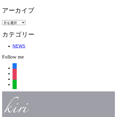
アーカイブ
ア
ー
カテゴリー
カ
イ
ブ
NEWS
Follow me
facebook
instagram
instagram
line
コ
ン
テ
ン
ツ