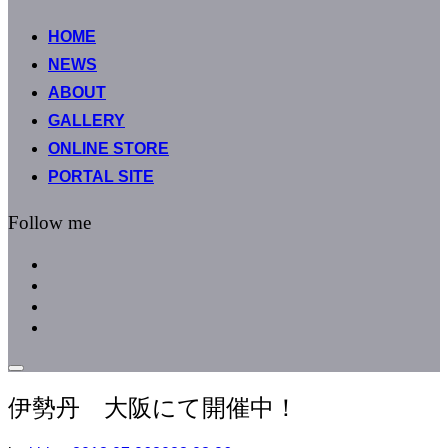
へ
ス
HOME
キ
NEWS
ッ
ABOUT
プ
GALLERY
ONLINE STORE
PORTAL SITE
Follow me
facebook
instagram
instagram
line
サ
イ
伊勢丹 大阪にて開催中！
ド
バ
ー