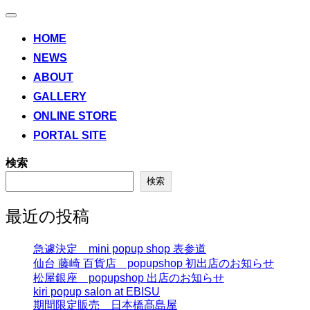
ナ
ビ
HOME
ゲ
NEWS
ー
シ
ABOUT
ョ
ン
GALLERY
切
ONLINE STORE
り
替
PORTAL SITE
え
検索
検索
最近の投稿
急遽決定 mini popup shop 表参道
仙台 藤崎 百貨店 popupshop 初出店のお知らせ
松屋銀座 popupshop 出店のお知らせ
kiri popup salon at EBISU
期間限定販売 日本橋髙島屋