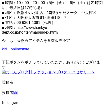
ー
■ 時間：10：00～20：00（5日（金）・6日（土）は21時閉
シ
店、最終日は17時閉場）
ョ
■ 場所：阪急うめだ本店 10階うめだスーク 中央街区
ン
■ 住所：大阪府大阪市北区角田町8－7
を
切
■ 電話：06-6361-1381（代表）
り
■ 地図：http://www.hankyu-
替
dept.co.jp/honten/map/index.html/
え
る
今回も、天然石アイテムを多数販売予定！
kiri onlinestore
下記ボタンをポチっとしていただき、ありがとうございま
す。
投稿者
投稿者
kiri
Instagram