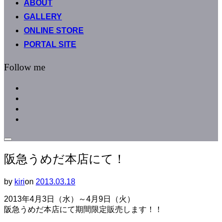
ABOUT
へ
GALLERY
ス
キ
ONLINE STORE
ッ
PORTAL SITE
プ
Follow me
facebook
instagram
instagram
line
サ
イ
阪急うめだ本店にて！
ド
バ
ー
by
kiri
on
投
2013.03.18
と
稿
ナ
2013年4月3日（水）～4月9日（火）
日:
ビ
阪急うめだ本店にて期間限定販売します！！
ゲ