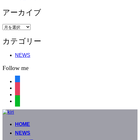
アーカイブ
ア
ー
カテゴリー
カ
イ
ブ
NEWS
Follow me
facebook
instagram
instagram
line
コ
ン
HOME
テ
ン
NEWS
ツ