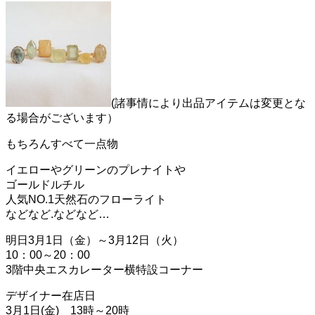
ー
シ
ョ
ン
を
切
り
替
(諸事情により出品アイテムは変更とな
え
る
る場合がございます）
もちろんすべて一点物
イエローやグリーンのプレナイトや
ゴールドルチル
人気NO.1天然石のフローライト
などなど.などなど…
明日3月1日（金）～3月12日（火）
10：00～20：00
3階中央エスカレーター横特設コーナー
デザイナー在店日
3月1日(金) 13時～20時