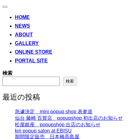
ナ
ビ
HOME
ゲ
NEWS
ー
シ
ABOUT
ョ
ン
GALLERY
切
ONLINE STORE
り
替
PORTAL SITE
え
検索
検索
最近の投稿
急遽決定 mini popup shop 表参道
仙台 藤崎 百貨店 popupshop 初出店のお知らせ
松屋銀座 popupshop 出店のお知らせ
kiri popup salon at EBISU
期間限定販売 日本橋髙島屋