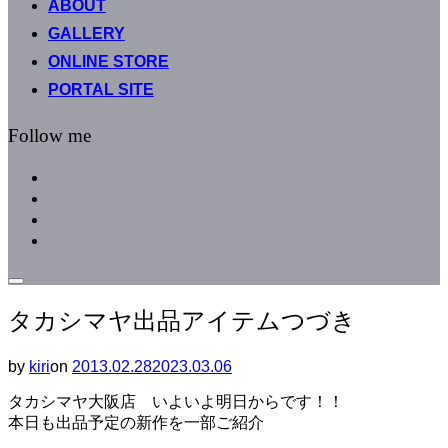
ABOUT
へ
GALLERY
ス
キ
ONLINE STORE
ッ
PORTAL SITE
プ
Follow me
facebook
instagram
instagram
line
サ
イ
タカシマヤ出品アイテムつづき
ド
バ
ー
by
kiri
on
投
2013.02.28
2023.03.06
と
稿
ナ
タカシマヤ大阪店 いよいよ明日からです！！
日:
ビ
本日も出品予定の新作を一部ご紹介
ゲ