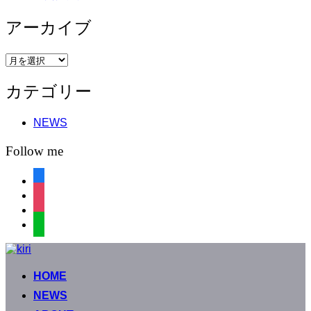
アーカイブ
ア
ー
カテゴリー
カ
イ
ブ
NEWS
Follow me
facebook
instagram
instagram
line
コ
ン
HOME
テ
ン
NEWS
ツ