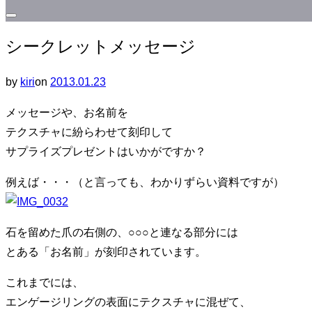
サ
シークレットメッセージ
イ
ド
投
by
kiri
on
2013.01.23
バ
稿
ー
メッセージや、お名前を
日:
と
テクスチャに紛らわせて刻印して
ナ
サプライズプレゼントはいかがですか？
ビ
ゲ
例えば・・・（と言っても、わかりずらい資料ですが）
ー
シ
石を留めた爪の右側の、○○○と連なる部分には
ョ
とある「お名前」が刻印されています。
ン
を
これまでには、
切
エンゲージリングの表面にテクスチャに混ぜて、