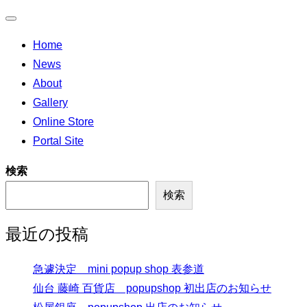
ナ
Home
ビ
News
ゲ
About
ー
Gallery
シ
Online Store
ョ
Portal Site
ン
切
検索
り
検索
替
え
最近の投稿
急遽決定 mini popup shop 表参道
仙台 藤崎 百貨店 popupshop 初出店のお知らせ