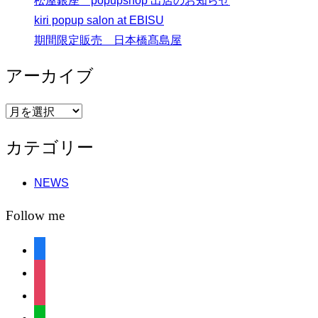
松屋銀座 popupshop 出店のお知らせ
kiri popup salon at EBISU
期間限定販売 日本橋髙島屋
アーカイブ
ア
ー
カテゴリー
カ
イ
NEWS
ブ
Follow me
facebook
instagram
instagram
line