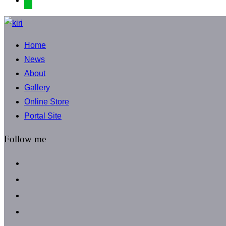
コ
ン
Home
テ
News
ン
About
ツ
Gallery
へ
Online Store
ス
Portal Site
キ
ッ
Follow me
プ
facebook
instagram
instagram
line