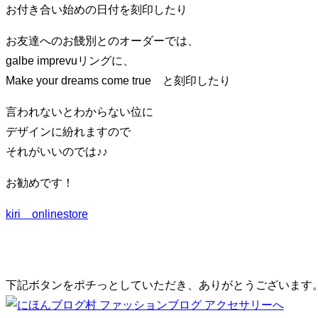
り
お付き合い始めの日付を刻印したり
替
お友達へのお餞別とのオーダーでは、
え
galbe imprevuリングに、
る
Make your dreams come true と刻印したり
言われないとわからない位に
デザインに紛れますので
それがいいのでは♪♪
お勧めです！
kiri onlinestore
下記ボタンをポチっとしていただき、ありがとうございます