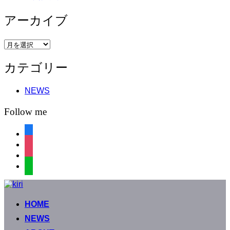
アーカイブ
ア
ー
カテゴリー
カ
イ
ブ
NEWS
Follow me
facebook
instagram
instagram
line
コ
ン
HOME
テ
ン
NEWS
ツ