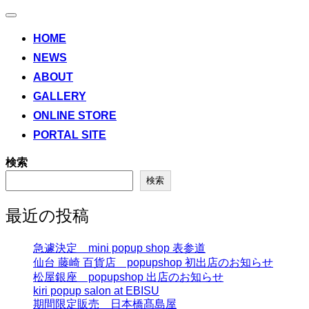
ナ
ビ
HOME
ゲ
NEWS
ー
シ
ABOUT
ョ
ン
GALLERY
切
ONLINE STORE
り
替
PORTAL SITE
え
検索
検索
最近の投稿
急遽決定 mini popup shop 表参道
仙台 藤崎 百貨店 popupshop 初出店のお知らせ
松屋銀座 popupshop 出店のお知らせ
kiri popup salon at EBISU
期間限定販売 日本橋髙島屋