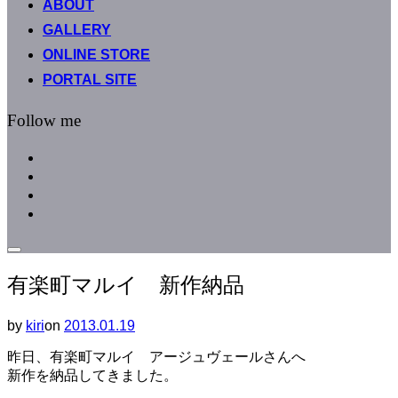
ABOUT
へ
GALLERY
ス
キ
ONLINE STORE
ッ
PORTAL SITE
プ
Follow me
facebook
instagram
instagram
line
サ
イ
有楽町マルイ 新作納品
ド
バ
ー
by
kiri
on
投
2013.01.19
と
稿
ナ
昨日、有楽町マルイ アージュヴェールさんへ
日:
ビ
新作を納品してきました。
ゲ