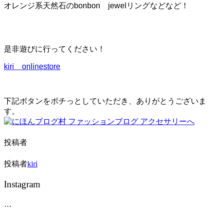
ー
オレンジ系天然石のbonbon jewelリングなどなど！
シ
ョ
ン
を
切
是非遊びに行ってください！
り
替
kiri onlinestore
え
る
下記ボタンをポチっとしていただき、ありがとうございま
す。
投稿者
投稿者
kiri
Instagram
…