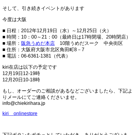
ー
シ
そして、引き続きイベントがあります
ョ
ン
今度は大阪
を
切
■ 日程：2012年12月19日（水）～12月25日（火）
り
■ 時間：10：00～21：00（最終日は17時閉場、20時閉店）
替
■ 場所：
阪急うめだ本店
10階うめだスーク 中央街区
え
■ 住所：大阪府大阪市北区角田町8－7
る
■ 電話：06-6361-1381（代表）
kiri在店は以下の予定です
12月19日12-19時
12月20日10-18時
もし、オーダーのご相談があるなどございましたら、下記よ
りメールにてご連絡くださいませ。
info@chiekirihara.jp
kiri onlinestore
下記ボタンをポチっとしていただき、ありがとうございま