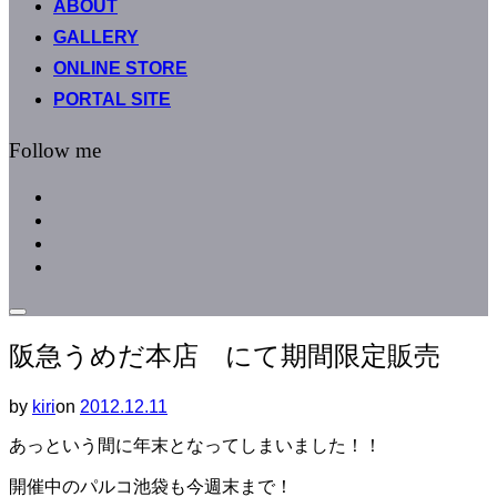
ABOUT
へ
GALLERY
ス
キ
ONLINE STORE
ッ
PORTAL SITE
プ
Follow me
facebook
instagram
instagram
line
サ
イ
阪急うめだ本店 にて期間限定販売
ド
バ
ー
by
kiri
on
投
2012.12.11
と
稿
ナ
あっという間に年末となってしまいました！！
日:
ビ
ゲ
開催中のパルコ池袋も今週末まで！