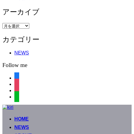
アーカイブ
ア
ー
カテゴリー
カ
イ
ブ
NEWS
Follow me
facebook
instagram
instagram
line
コ
ン
HOME
テ
ン
NEWS
ツ