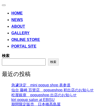
ナ
ビ
HOME
ゲ
NEWS
ー
シ
ABOUT
ョ
ン
GALLERY
切
ONLINE STORE
り
替
PORTAL SITE
え
検索
検索
最近の投稿
急遽決定 mini popup shop 表参道
仙台 藤崎 百貨店 popupshop 初出店のお知らせ
松屋銀座 popupshop 出店のお知らせ
kiri popup salon at EBISU
期間限定販売 日本橋髙島屋