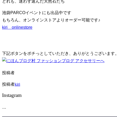
どれも、迷わず選んだ天然石たち
り
替
池袋PARCOイベントにも出品中です
え
もちろん、オンラインストアよりオーダー可能です♪
る
kiri onlinestore
下記ボタンをポチっとしていただき、ありがとうございます
投稿者
投稿者
kiri
Instagram
…