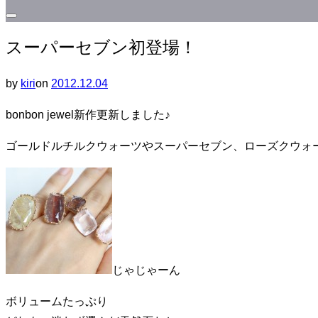
サ
スーパーセブン初登場！
イ
ド
投
by
kiri
on
2012.12.04
バ
稿
ー
bonbon jewel新作更新しました♪
日:
と
ナ
ゴールドルチルクウォーツやスーパーセブン、ローズクウォ
ビ
ゲ
ー
シ
ョ
ン
じゃじゃーん
を
ボリュームたっぷり
切