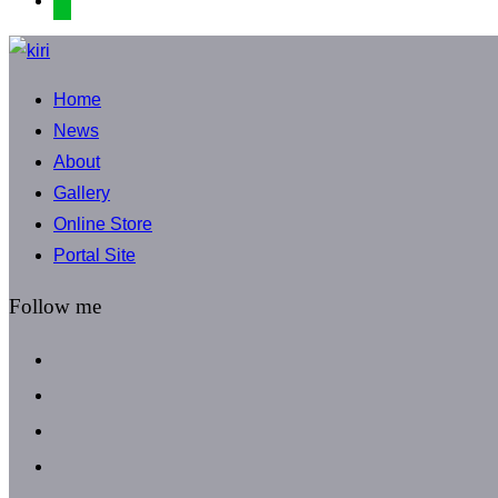
コ
ン
Home
テ
News
ン
About
ツ
Gallery
へ
Online Store
ス
Portal Site
キ
ッ
Follow me
プ
facebook
instagram
instagram
line