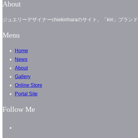
About
ジュエリーデザイナーchiekiriharaのサイト。「kiri
Menu
Home
News
About
Gallery
Online Store
Portal Site
Follow Me
facebook
instagram