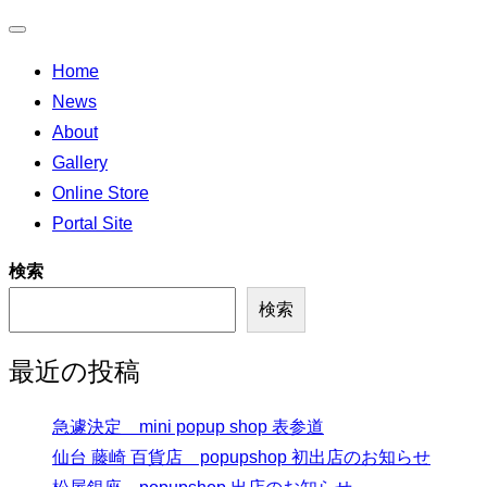
ナ
Home
ビ
News
ゲ
About
ー
Gallery
シ
Online Store
ョ
Portal Site
ン
切
検索
り
検索
替
え
最近の投稿
急遽決定 mini popup shop 表参道
仙台 藤崎 百貨店 popupshop 初出店のお知らせ