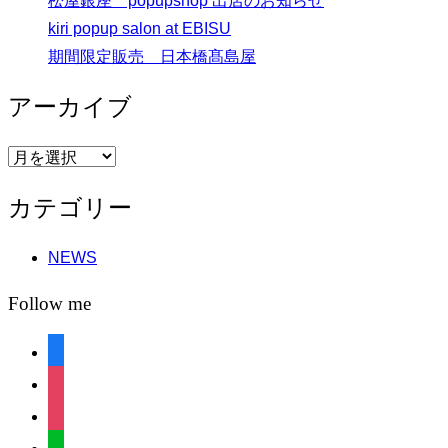
松屋銀座 popupshop 出店のお知らせ
kiri popup salon at EBISU
期間限定販売 日本橋髙島屋
アーカイブ
ア
ー
カテゴリー
カ
イ
NEWS
ブ
Follow me
facebook
instagram
instagram
line