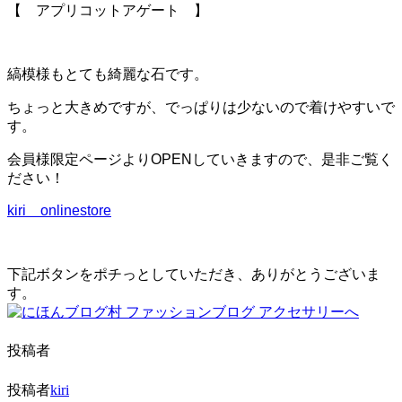
ー
【 アプリコットアゲート 】
シ
ョ
ン
を
縞模様もとても綺麗な石です。
切
り
ちょっと大きめですが、でっぱりは少ないので着けやすいで
替
す。
え
る
会員様限定ページよりOPENしていきますので、是非ご覧く
ださい！
kiri onlinestore
下記ボタンをポチっとしていただき、ありがとうございま
す。
投稿者
投稿者
kiri