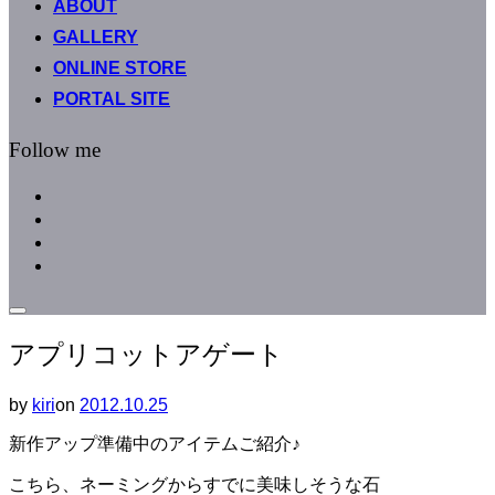
ABOUT
へ
GALLERY
ス
キ
ONLINE STORE
ッ
PORTAL SITE
プ
Follow me
facebook
instagram
instagram
line
サ
イ
アプリコットアゲート
ド
バ
ー
by
kiri
on
投
2012.10.25
と
稿
ナ
新作アップ準備中のアイテムご紹介♪
日:
ビ
ゲ
こちら、ネーミングからすでに美味しそうな石