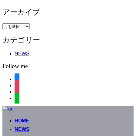
アーカイブ
ア
ー
カテゴリー
カ
イ
ブ
NEWS
Follow me
facebook
instagram
instagram
line
コ
ン
HOME
テ
ン
NEWS
ツ