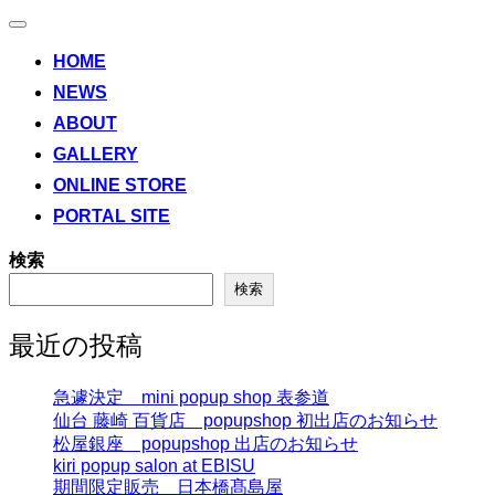
ナ
ビ
HOME
ゲ
NEWS
ー
シ
ABOUT
ョ
ン
GALLERY
切
ONLINE STORE
り
替
PORTAL SITE
え
検索
検索
最近の投稿
急遽決定 mini popup shop 表参道
仙台 藤崎 百貨店 popupshop 初出店のお知らせ
松屋銀座 popupshop 出店のお知らせ
kiri popup salon at EBISU
期間限定販売 日本橋髙島屋