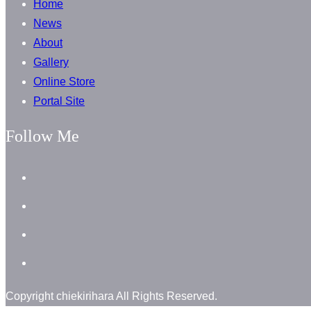
Home
News
About
Gallery
Online Store
Portal Site
Follow Me
facebook
instagram
instagram
line
Copyright chiekirihara All Rights Reserved.