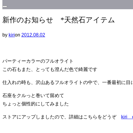
サ
新作のお知らせ *天然石アイテム
イ
ド
投
by
kiri
on
2012.08.02
バ
稿
ー
日:
と
ナ
パーティーカラーのフルオライト
ビ
この石もまた、とっても澄んだ色で綺麗です
ゲ
仕入れの時も、沢山あるフルオライトの中で、一番最初に目
ー
シ
石座をクルっと巻いて留めて
ョ
ちょっと個性的にしてみました
ン
ストアにアップしましたので、詳細はこちらをどうぞ
kiri 
を
切