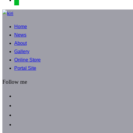
コ
ン
Home
テ
News
ン
About
ツ
Gallery
へ
Online Store
ス
Portal Site
キ
ッ
Follow me
プ
facebook
instagram
instagram
line