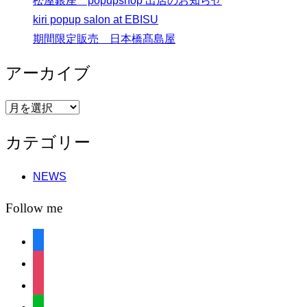
松屋銀座 popupshop 出店のお知らせ
kiri popup salon at EBISU
期間限定販売 日本橋髙島屋
アーカイブ
ア
ー
カテゴリー
カ
イ
NEWS
ブ
Follow me
facebook
instagram
instagram
line