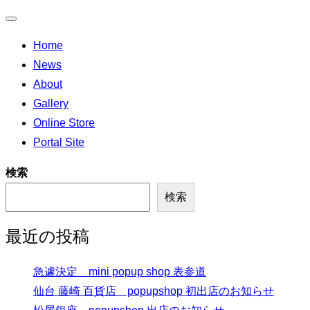
ナ
Home
ビ
News
ゲ
About
ー
Gallery
シ
Online Store
ョ
Portal Site
ン
切
検索
り
検索
替
え
最近の投稿
急遽決定 mini popup shop 表参道
仙台 藤崎 百貨店 popupshop 初出店のお知らせ