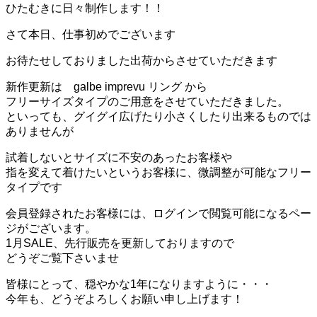
ー
ひたむきに日々制作します！！
シ
ョ
さて本日、仕事初めでございます
ン
を
お待たせしておりました出荷からさせていただきます
切
り
新作更新は galbe imprevu リング から
替
フリーサイズタイプのご用意をさせていただきました。
え
といっても、グイグイ広げたり小さくしたり出来るものでは
る
ありませんが
試着しないとサイズに不安のあったお客様や
指を変えて着けたいというお客様に、微調整が可能なフリー
タイプです
会員登録されたお客様には、ログインで閲覧可能になるペー
ジがございます。
1月SALE、先行販売を更新しておりますので
どうぞご覧下さいませ
皆様にとって、穏やかな1年になりますように・・・
今年も、どうぞよろしくお願い申し上げます！