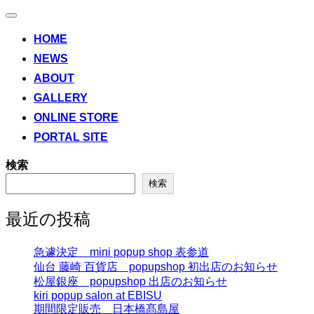
ナ
ビ
HOME
ゲ
NEWS
ー
シ
ABOUT
ョ
ン
GALLERY
切
ONLINE STORE
り
替
PORTAL SITE
え
検索
検索
最近の投稿
急遽決定 mini popup shop 表参道
仙台 藤崎 百貨店 popupshop 初出店のお知らせ
松屋銀座 popupshop 出店のお知らせ
kiri popup salon at EBISU
期間限定販売 日本橋髙島屋