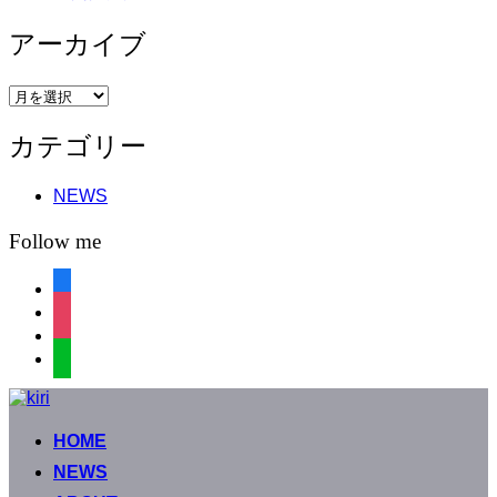
アーカイブ
ア
ー
カテゴリー
カ
イ
ブ
NEWS
Follow me
facebook
instagram
instagram
line
コ
ン
HOME
テ
ン
NEWS
ツ