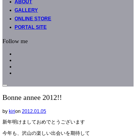
ABOUT
へ
GALLERY
ス
キ
ONLINE STORE
ッ
PORTAL SITE
プ
Follow me
facebook
instagram
instagram
line
サ
イ
Bonne annee 2012!!
ド
バ
ー
by
kiri
on
投
2012.01.05
と
稿
ナ
新年明けましておめでとうございます
日:
ビ
ゲ
今年も、沢山の楽しい出会いを期待して