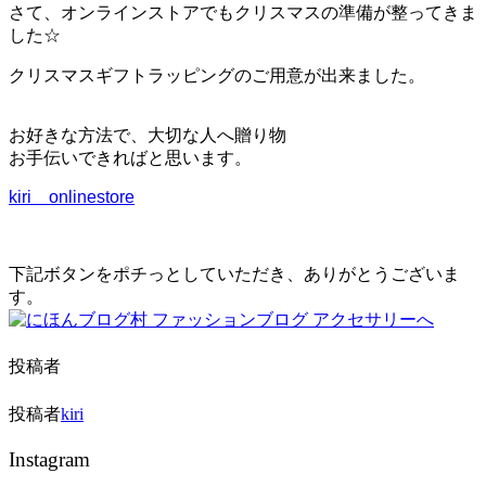
ー
さて、オンラインストアでもクリスマスの準備が整ってきま
シ
した☆
ョ
ン
クリスマスギフトラッピングのご用意が出来ました。
を
切
り
お好きな方法で、大切な人へ贈り物
替
お手伝いできればと思います。
え
る
kiri onlinestore
下記ボタンをポチっとしていただき、ありがとうございま
す。
投稿者
投稿者
kiri
Instagram