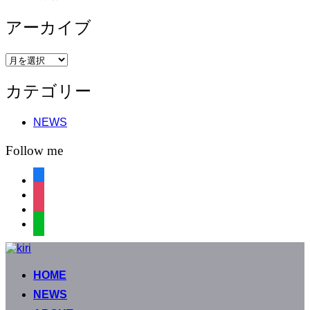
アーカイブ
ア
ー
カテゴリー
カ
イ
ブ
NEWS
Follow me
facebook
instagram
instagram
line
コ
ン
HOME
テ
ン
NEWS
ツ