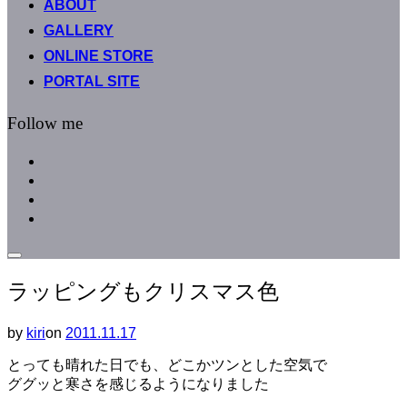
ABOUT
へ
GALLERY
ス
キ
ONLINE STORE
ッ
PORTAL SITE
プ
Follow me
facebook
instagram
instagram
line
サ
イ
ラッピングもクリスマス色
ド
バ
ー
by
kiri
on
投
2011.11.17
と
稿
ナ
とっても晴れた日でも、どこかツンとした空気で
日:
ビ
ググッと寒さを感じるようになりました
ゲ