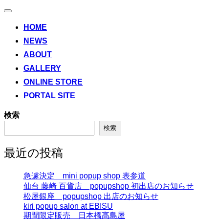
ナ
ビ
HOME
ゲ
NEWS
ー
シ
ABOUT
ョ
ン
GALLERY
切
ONLINE STORE
り
替
PORTAL SITE
え
検索
検索
最近の投稿
急遽決定 mini popup shop 表参道
仙台 藤崎 百貨店 popupshop 初出店のお知らせ
松屋銀座 popupshop 出店のお知らせ
kiri popup salon at EBISU
期間限定販売 日本橋髙島屋