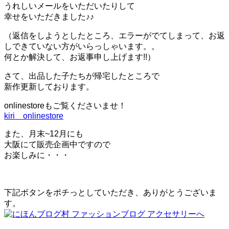
ー
うれしいメールをいただいたりして
シ
幸せをいただきました♪♪
ョ
ン
（返信をしようとしたところ、エラーがでてしまって、お返
を
しできていない方がいらっしゃいます。。
切
何とか解決して、お返事申し上げます!!）
り
替
え
さて、出品した子たちが帰宅したところで
る
新作更新しております。
onlinestoreもご覧くださいませ！
kiri onlinestore
また、月末~12月にも
大阪にて販売企画中ですので
お楽しみに・・・
下記ボタンをポチっとしていただき、ありがとうございま
す。