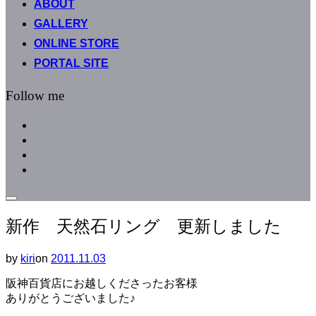
ABOUT
へ
GALLERY
ス
キ
ONLINE STORE
ッ
PORTAL SITE
プ
Follow me
facebook
instagram
instagram
line
サ
イ
新作 天然石リング 更新しました
ド
バ
ー
by
kiri
on
投
2011.11.03
と
稿
ナ
阪神百貨店にお越しくださったお客様
日:
ビ
ありがとうございました♪
ゲ