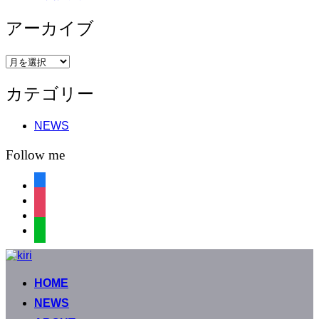
アーカイブ
ア
ー
カテゴリー
カ
イ
ブ
NEWS
Follow me
facebook
instagram
instagram
line
コ
ン
HOME
テ
ン
NEWS
ツ