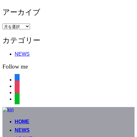
アーカイブ
ア
ー
カテゴリー
カ
イ
ブ
NEWS
Follow me
facebook
instagram
instagram
line
コ
ン
HOME
テ
ン
NEWS
ツ