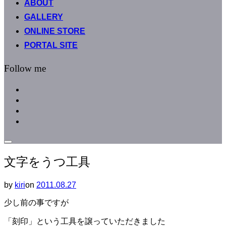
ABOUT
へ
GALLERY
ス
キ
ONLINE STORE
ッ
PORTAL SITE
プ
Follow me
facebook
instagram
instagram
line
サ
イ
文字をうつ工具
ド
バ
ー
by
kiri
on
投
2011.08.27
と
稿
ナ
少し前の事ですが
日:
ビ
ゲ
「刻印」という工具を譲っていただきました