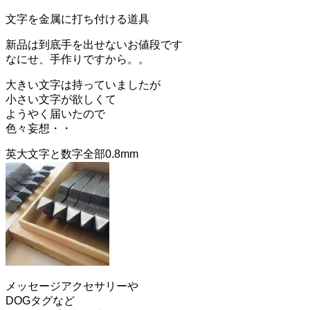
ー
シ
文字を金属に打ち付ける道具
ョ
ン
新品は到底手を出せないお値段です
を
なにせ、手作りですから。。
切
り
大きい文字は持っていましたが
替
小さい文字が欲しくて
え
ようやく届いたので
る
色々妄想・・
英大文字と数字全部0.8mm
メッセージアクセサリーや
DOGタグなど