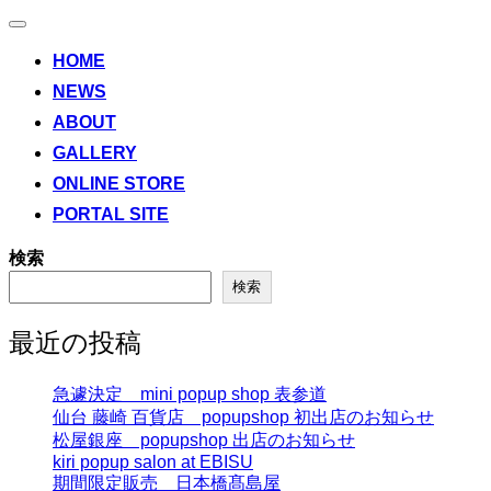
ナ
ビ
HOME
ゲ
NEWS
ー
シ
ABOUT
ョ
ン
GALLERY
切
ONLINE STORE
り
替
PORTAL SITE
え
検索
検索
最近の投稿
急遽決定 mini popup shop 表参道
仙台 藤崎 百貨店 popupshop 初出店のお知らせ
松屋銀座 popupshop 出店のお知らせ
kiri popup salon at EBISU
期間限定販売 日本橋髙島屋