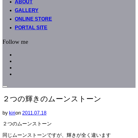
ABOUT
へ
GALLERY
ス
キ
ONLINE STORE
ッ
PORTAL SITE
プ
Follow me
facebook
instagram
instagram
line
サ
イ
２つの輝きのムーンストーン
ド
バ
ー
by
kiri
on
投
2011.07.18
と
稿
ナ
２つのムーンストーン
日:
ビ
ゲ
同じムーンストーンですが、輝きが全く違います