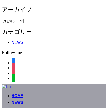
アーカイブ
ア
ー
カテゴリー
カ
イ
ブ
NEWS
Follow me
facebook
instagram
instagram
line
コ
ン
HOME
テ
ン
NEWS
ツ