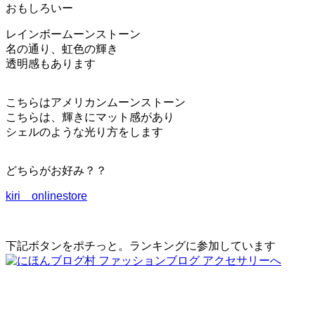
ー
おもしろいー
シ
ョ
レインボームーンストーン
ン
名の通り、虹色の輝き
を
透明感もあります
切
り
替
こちらはアメリカンムーンストーン
え
る
こちらは、輝きにマット感があり
シェルのような光り方をします
どちらがお好み？？
kiri onlinestore
下記ボタンをポチっと。ランキングに参加しています