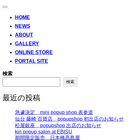
ナ
ビ
HOME
ゲ
NEWS
ー
シ
ABOUT
ョ
ン
GALLERY
切
ONLINE STORE
り
替
PORTAL SITE
え
検索
検索
最近の投稿
急遽決定 mini popup shop 表参道
仙台 藤崎 百貨店 popupshop 初出店のお知らせ
松屋銀座 popupshop 出店のお知らせ
kiri popup salon at EBISU
期間限定販売 日本橋髙島屋