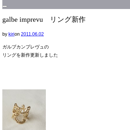
サ
galbe imprevu リング新作
イ
ド
投
by
kiri
on
2011.06.02
バ
稿
ー
ガルブカンプレヴュの
日:
と
リングを新作更新しました
ナ
ビ
ゲ
ー
シ
ョ
ン
を
切