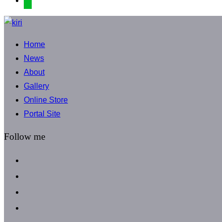
コ
ン
Home
テ
News
ン
About
ツ
Gallery
へ
Online Store
ス
Portal Site
キ
ッ
Follow me
プ
facebook
instagram
instagram
line