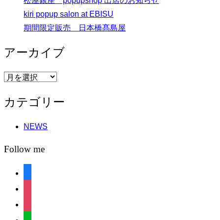
松屋銀座 popupshop 出店のお知らせ
kiri popup salon at EBISU
期間限定販売 日本橋髙島屋
アーカイブ
ア
ー
カテゴリー
カ
イ
NEWS
ブ
Follow me
facebook
instagram
instagram
line