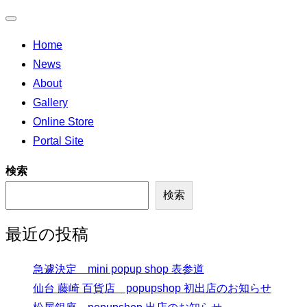
ナ
Home
ビ
News
ゲ
About
ー
Gallery
シ
Online Store
ョ
Portal Site
ン
切
検索
り
検索
替
え
最近の投稿
急遽決定 mini popup shop 表参道
仙台 藤崎 百貨店 popupshop 初出店のお知らせ