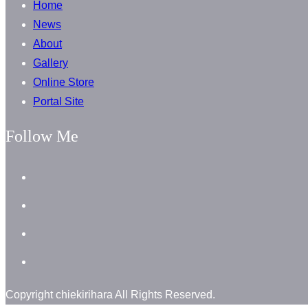
Home
News
About
Gallery
Online Store
Portal Site
Follow Me
facebook
instagram
instagram
line
Copyright chiekirihara All Rights Reserved.