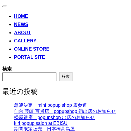
ナ
ビ
HOME
ゲ
NEWS
ー
シ
ABOUT
ョ
ン
GALLERY
切
ONLINE STORE
り
替
PORTAL SITE
え
検索
検索
最近の投稿
急遽決定 mini popup shop 表参道
仙台 藤崎 百貨店 popupshop 初出店のお知らせ
松屋銀座 popupshop 出店のお知らせ
kiri popup salon at EBISU
期間限定販売 日本橋髙島屋