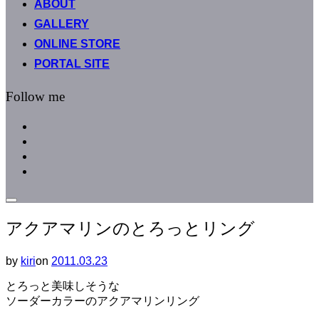
ABOUT
へ
GALLERY
ス
キ
ONLINE STORE
ッ
PORTAL SITE
プ
Follow me
facebook
instagram
instagram
line
サ
イ
アクアマリンのとろっとリング
ド
バ
ー
by
kiri
on
投
2011.03.23
と
稿
ナ
とろっと美味しそうな
日:
ビ
ソーダーカラーのアクアマリンリング
ゲ