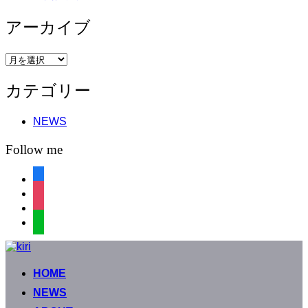
アーカイブ
ア
ー
カテゴリー
カ
イ
ブ
NEWS
Follow me
facebook
instagram
instagram
line
コ
ン
HOME
テ
ン
NEWS
ツ