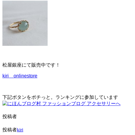
ー
シ
ョ
ン
を
切
り
替
え
る
松屋銀座にて販売中です！
kiri onlinestore
下記ボタンをポチっと。ランキングに参加しています
投稿者
投稿者
kiri