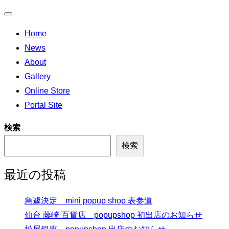
ナ
Home
ビ
News
ゲ
About
ー
Gallery
シ
Online Store
ョ
Portal Site
ン
切
検索
り
検索
替
え
最近の投稿
急遽決定 mini popup shop 表参道
仙台 藤崎 百貨店 popupshop 初出店のお知らせ