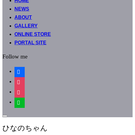
HOME
テ
ン
NEWS
ツ
ABOUT
へ
GALLERY
ス
キ
ONLINE STORE
ッ
PORTAL SITE
プ
Follow me
facebook
instagram
instagram
line
サ
イ
ひなのちゃん
ド
バ