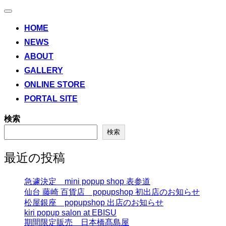
ナ
ビ
HOME
ゲ
NEWS
ー
シ
ABOUT
ョ
ン
GALLERY
切
ONLINE STORE
り
替
PORTAL SITE
え
検索
検索
最近の投稿
急遽決定 mini popup shop 表参道
仙台 藤崎 百貨店 popupshop 初出店のお知らせ
松屋銀座 popupshop 出店のお知らせ
kiri popup salon at EBISU
期間限定販売 日本橋髙島屋