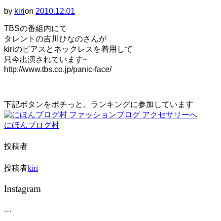
ー
by
kiri
on
投
2010.12.01
と
稿
ナ
TBSの番組内にて
日:
ビ
タレントの吉川ひなのさんが
ゲ
kiriのピアスとネックレスを着用して
ー
只今出演されています~
シ
http://www.tbs.co.jp/panic-face/
ョ
ン
を
切
下記ボタンをポチっと。ランキングに参加しています
り
替
え
にほんブログ村
る
投稿者
投稿者
kiri
Instagram
…