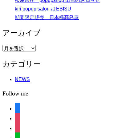
松屋銀座 popupshop 出店のお知らせ
kiri popup salon at EBISU
期間限定販売 日本橋髙島屋
アーカイブ
ア
ー
カテゴリー
カ
イ
NEWS
ブ
Follow me
facebook
instagram
instagram
line