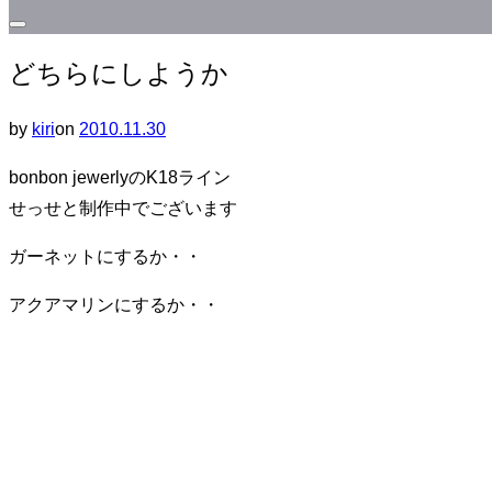
サ
どちらにしようか
イ
ド
投
by
kiri
on
2010.11.30
バ
稿
ー
bonbon jewerlyのK18ライン
日:
と
せっせと制作中でございます
ナ
ビ
ガーネットにするか・・
ゲ
アクアマリンにするか・・
ー
シ
ョ
ン
を
切