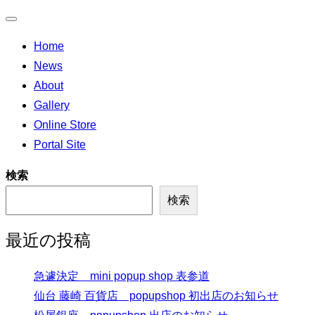
ナ
Home
ビ
News
ゲ
About
ー
Gallery
シ
Online Store
ョ
Portal Site
ン
切
検索
り
検索
替
え
最近の投稿
急遽決定 mini popup shop 表参道
仙台 藤崎 百貨店 popupshop 初出店のお知らせ