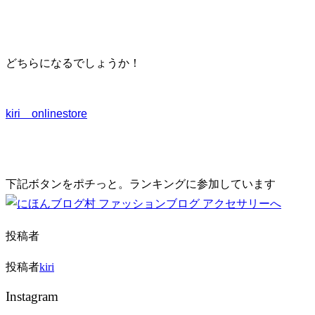
り
替
え
どちらになるでしょうか！
る
kiri onlinestore
下記ボタンをポチっと。ランキングに参加しています
投稿者
投稿者
kiri
Instagram