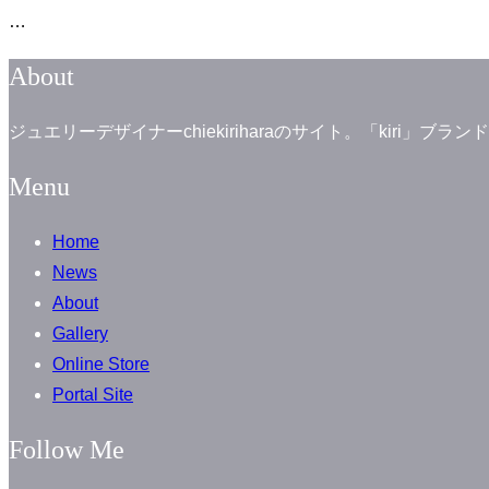
…
About
ジュエリーデザイナーchiekiriharaのサイト。「kiri
Menu
Home
News
About
Gallery
Online Store
Portal Site
Follow Me