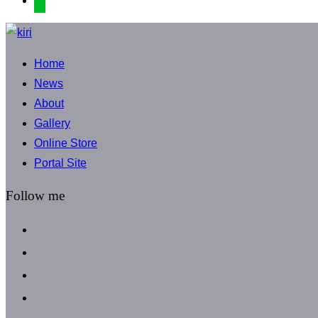
コ
ン
Home
テ
News
ン
About
ツ
Gallery
へ
Online Store
ス
Portal Site
キ
ッ
Follow me
プ
facebook
instagram
instagram
line